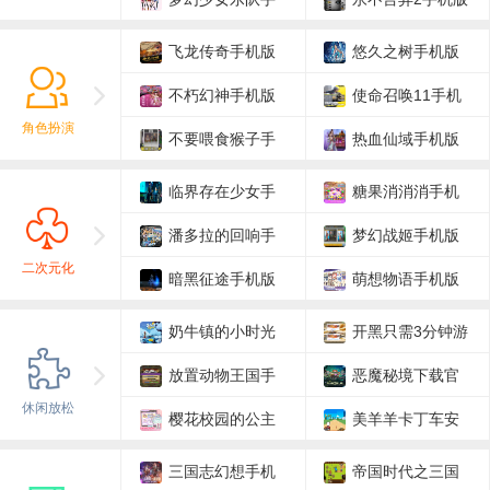
机版下载_梦幻少女
卓版下载
下载_永不言弃2安卓
飞龙传奇手机版
悠久之树手机版
乐队安卓版下载
ios版下载
下载_飞龙传奇安卓
不朽幻神手机版
下载_悠久之树安卓
使命召唤11手机
角色扮演
ios版下载
下载_不朽幻神安卓
不要喂食猴子手
版下载
版下载_使命召唤11
热血仙域手机版
版下载
机版下载_不要喂食
安卓ios版下载
下载_热血仙域安卓
临界存在少女手
糖果消消消手机
猴子安卓版下载
版下载
机版下载
潘多拉的回响手
版下载_糖果消消消
梦幻战姬手机版
二次元化
机版下载
暗黑征途手机版
安卓版下载
下载
萌想物语手机版
下载
下载_萌想物语最新
奶牛镇的小时光
开黑只需3分钟游
app下载
下载官方版本_奶牛
放置动物王国手
戏下载_热门游戏开
恶魔秘境下载官
休闲放松
镇的小时光手机版安
机版下载
樱花校园的公主
黑神器手机版下载
方版本_恶魔秘境手
美羊羊卡丁车安
卓苹果下载
梦手机版下载_樱花
机版安卓苹果下载
卓版下载_美羊羊卡
三国志幻想手机
帝国时代之三国