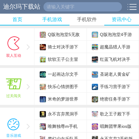
迪尔玛下载站
首页
手机游戏
手机软件
资讯中心
Q版泡泡堂5无敌
Q版泡泡堂4手游
版手游下载_Q版泡泡
骑士对决手游下
下载_Q版泡泡堂4官
超魔晶猎人手游
双人互动
堂5无敌版官网下载_
载_骑士对决官网下
软软王子公主冒
网下载_手机安卓苹
下载_超魔晶猎人官
红蓝飞机对决手
手机
载_手机安卓苹果app
险记手游下载_软软
果ap
网下载_手机安卓苹
游下载_红蓝飞机对
一起画达尔文手
圣诞老人黄金矿
王子公主冒险记官网
果app
决官网下载_手机安
游下载_一起画达尔
快乐心情拼图手
游戏下载_圣诞老人
手练习营手游下
过关闯关
下载_手机
卓苹果ap
文官网下载_手机安
游下载_快乐心情拼
米奇的梦游世界
黄金矿手游下载_安
载_手练习营官网下
绝密任务手游下
卓苹果ap
图官网下载_手机安
手游下载_米奇的梦
卓苹果ap
载_手机安卓苹果app
载_绝密任务官网下
永不言弃黑洞手
歌之王子殿下手
卓苹果ap
游世界官网下载_手
载_手机安卓苹果app
机版下载_永不言弃
唯舞独尊m手机
机版下载_歌之王子
唱舞团苹果ios版
音乐游戏
机安卓苹果
黑洞安卓版下载
版下载
梦幻少女乐队手
殿下安卓版下载
下载_唱舞团最新安
永不言弃2手机版