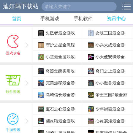
迪尔玛下载站
首页
手机游戏
手机软件
资讯中心
失忆者最全游戏
女版三国最全游
攻略解说_失忆者最
守护之星全流程
戏攻略解说_女版三
小兵大战最全游
游戏攻略
新游戏技巧通关
攻略解说_守护之星
小堂最全游戏攻
国最新游戏技巧通关
戏攻略解说_小兵大
小天使安琪最全
最新通关技巧汇总
略解说_小堂最新游
战最新游戏技巧通关
游戏攻略解说_小天
奇迹觉醒实用攻
奇门之上最全游
戏技巧通关
使安琪最新游戏技巧
略大全_奇迹觉醒最
完美漂移最全游
戏攻略解析_奇门之
小小魔兽最全游
软件资讯
通关
新技巧助通关
戏攻略解说_完美漂
岛崎信长最全游
上最新玩法技巧通关
戏攻略解说_小小魔
帝王三国2最全游
移最新游戏技巧通关
戏攻略解说_岛崎信
兽最新游戏技巧通关
戏攻略解说_帝王三
宝石之心最全游
少年街霸最全游
长最新游戏技巧通关
国2最新游戏技巧通
戏攻略解说_宝石之
幽灵猫最全游戏
戏攻略解说_少年街
心灵震爆最全游
手游资讯
关
心最新游戏技巧通关
攻略解说_幽灵猫最
我的世界龙息最
霸最新游戏技巧通关
戏攻略解说_心灵震
战车撞僵尸2最全