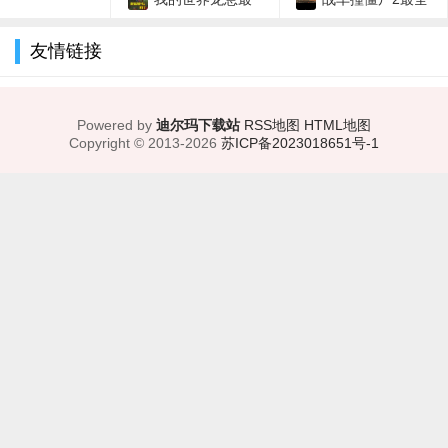
新游戏技巧通关
全游戏攻略解说_我
爆最新游戏技巧通关
游戏攻略解说_战车
友情链接
的世界龙息最新游戏
撞僵尸2最新游戏技
技巧通关
巧通关
Powered by
迪尔玛下载站
RSS地图
HTML地图
Copyright
© 2013-2026
苏ICP备2023018651号-1