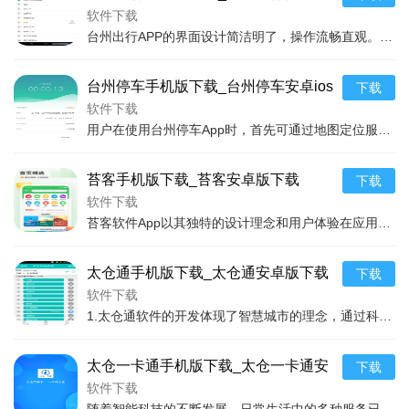
版下载
软件下载
先进的技术，不仅保障了用户数据的安全，还极大地提升了用户
台州出行APP的界面设计简洁明了，操作流畅直观。用户在打开APP后，主页面展示了公交、出租、自行车、停车等多种出行方式的快捷入口，只需要轻点选择，即可快速进入所
在各种数字场景中的操作体验。无论是对于追求高效生活的现代
人士，还是对数据安全有极高要求的企业用户，太一护照都是一
台州停车手机版下载_台州停车安卓ios
下载
个不可多得的优秀选择。
版下载
软件下载
2.太一护照凭借其出色的性能和实用的功能，确实为用户的数
用户在使用台州停车App时，首先可通过地图定位服务快速查找到当前位置周边的停车场，每个停车场的基本信息如停车位数量、收费标准、营业时间等一目了然，部分还支持在线
字生活带来了便利，值得每一个人下载体验。随着数字生活场景
苔客手机版下载_苔客安卓版下载
的不断丰富和扩展，相信太一护照能够在未来发挥更大的作用，
下载
软件下载
为我们提供更全面、更安全的数字身份解决方案。
苔客软件App以其独特的设计理念和用户体验在应用市场独树一帜。它不仅仅是一个工具应用，更是一个伴随用户生活的好伙伴。通过智能算法，能够根据用户的行为习惯、兴趣爱
太仓通手机版下载_太仓通安卓版下载
下载
软件下载
1.太仓通软件的开发体现了智慧城市的理念，通过科技手段简化了市民的日常生活。它把原本分散在不同平台和部门的服务整合到一个APP中，无论是要缴纳水电费，还是要查询
太仓一卡通手机版下载_太仓一卡通安
下载
卓版下载
软件下载