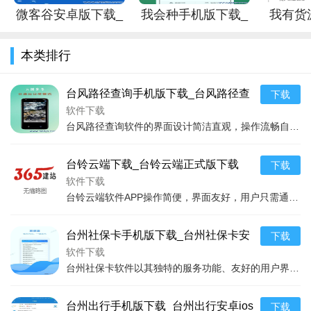
在线支付、网络投票、电子身份证明等，为用户的数字生活提供
微客谷安卓版下载_
我会种手机版下载_
我有货
了强有力的支持。
微客谷手机版下载
我会种安卓版下载
载_我有
软件优势
本类排行
1.安全性：太一护照利用区块链技术，为用户提供了几乎无法
台风路径查询手机版下载_台风路径查
下载
被突破的数据安全保护壁垒。
询安卓版下载
软件下载
2.易用性：无论是注册还是使用各项功能，都极其简单直觉，
台风路径查询软件的界面设计简洁直观，操作流畅自然，即便是初次使用的用户也能快速上手。软件主要功能分为实时监控、历史路径、预警信息和安全指南四大板块，全面覆盖了用
不需要复杂的操作。
台铃云端下载_台铃云端正式版下载
下载
3.灵活性：适用于多种场景，无论是个人还是企业，都能找到
软件下载
适合自己的使用方案。
台铃云端软件APP操作简便，界面友好，用户只需通过几步简单操作即可享受到多种智能服务。软件支持电动车的实时定位，让用户随时了解车辆位置，有效预防盗窃事件的发生；
4.隐私保护：用户的所有数据均以加密形式存储，即使是太一
护照的开发者也无法获取用户的私人信息。
台州社保卡手机版下载_台州社保卡安
下载
卓版下载
软件下载
软件点评
台州社保卡软件以其独特的服务功能、友好的用户界面、强大的系统安全性能，成为台州市民社保卡电子化管理的优选平台。用户通过这款App不仅可以实时查询个人社保信息、缴
1.在这个数字信息高度发达的时代，太一护照为用户提供了一
个安全、便捷、高效的数字身份管理平台。通过其强大的功能和
台州出行手机版下载_台州出行安卓ios
下载