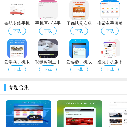
1.跨平台兼容：无论是iOS还是Android系统，用户都可以轻松
下载和使用太一护照，实现真正的跨平台兼容。
铁航专线手机
手机写小说手
于都扶贫安卓
推帮主手机版
2.高级加密技术：应用了业界领先的加密技术，为用户提供银
版下载_铁航
机版下载_手
版下载_于都
下载_推帮主
下载
下载
下载
下载
行级别的数据保护，有效避免信息泄露。
专线安卓ios
机写小说安卓
扶贫手机版
安卓版下载
3.便捷的数据互通：支持与多个平台和应用的数据互通，用户
版下载
ios版下载
app下载
可无缝在各种服务之间分享和管理自己的数字身份。
4.个性化设置：用户可以根据自己的需求，对验证方式、隐私
爱学岛手机版
视频剪辑王手
爱客源手机版
娱丸手机版下
保护等设置进行个性化定制，享受定制化的服务体验。
下载_爱学岛
机版下载
下载_爱客源
载_娱丸安卓
下载
下载
下载
下载
安卓版下载
安卓版下载
版下载
软件特色
专题合集
太一护照在设计上注重用户体验，
迪尔玛下载站
通过简化的
操作流程和直观的界面设计，大大降低了用户的使用门槛。软件
内置了丰富的实用功能，比如数字签名可以直接在手机上完成各
种文件和合同的签署，不仅提高了效率，也保障了签署过程的合
法性和安全性。太一护照还具有丰富的应用场景，包括但不限于