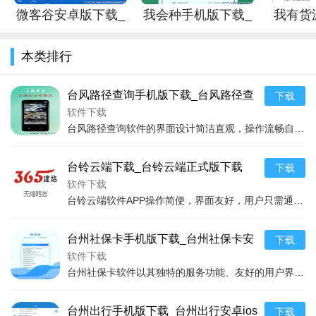
软件点评
微客谷安卓版下载_
我会种手机版下载_
我有货
微客谷手机版下载
我会种安卓版下载
载_我有
1.在众多太空主题应用当中，太空狗因其独到的设计理念、丰
本类排行
富的功能、强大的知识库以及优质的用户体验，赢得了广泛的好
评。无论是对于渴望学习天文知识的学生，还是对太空探索充满
台风路径查询手机版下载_台风路径查
下载
热情的成年人，太空狗都是一个不可多得的选择。通过它，用户
询安卓版下载
软件下载
不仅能增长知识、享受探索的乐趣，更重要的是，它能激发人们
台风路径查询软件的界面设计简洁直观，操作流畅自然，即便是初次使用的用户也能快速上手。软件主要功能分为实时监控、历史路径、预警信息和安全指南四大板块，全面覆盖了用
对于宇宙无限可能的思考与想象。
2.太空狗软件App以其独树一帜的太空探索体验，为人类的太
台铃云端下载_台铃云端正式版下载
下载
空梦想添砖加瓦。不断更新的内容、活跃的社区交流以及前沿的
软件下载
台铃云端软件APP操作简便，界面友好，用户只需通过几步简单操作即可享受到多种智能服务。软件支持电动车的实时定位，让用户随时了解车辆位置，有效预防盗窃事件的发生；
技术应用，使其成为了连接人类与宇宙的一个重要桥梁，在教育
和娱乐领域都展现出了非凡的价值和意义。
台州社保卡手机版下载_台州社保卡安
下载
卓版下载
软件下载
台州社保卡软件以其独特的服务功能、友好的用户界面、强大的系统安全性能，成为台州市民社保卡电子化管理的优选平台。用户通过这款App不仅可以实时查询个人社保信息、缴
台州出行手机版下载_台州出行安卓ios
下载