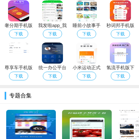
1.自定义探索任务：用户可以根据自己的兴趣，自由设计探索
计划和路线，甚至设计自己的宇宙飞船。
2.实时动态天空图：软件内置的动态天空图能够根据用户的地
奢分期手机版
我发啦app_我
睡前小故事手
秒词邦手机版
理位置和时间，
手游下载
展示当下的星空状况，帮助用户更好地
下载
发啦安卓版下
机版下载_睡
下载_秒词邦
下载
下载
下载
下载
理解宇宙。
载
前小故事安卓
安卓版下载
版下载
3.VR体验：借助VR设备，用户可以享受到身临其境的太空探
索体验，这是其他类似软件所无法比拟的。
尊享车手机版
统一办公平台
小米运动正式
氢流手机版下
软件优势
下载_尊享车
手机版下载_
版下载_小米
载_氢流安卓
下载
下载
下载
下载
安卓ios版下
1.易用性：太空狗的用户界面简洁直观，无论是专业的天文学
统一办公平台
运动官方版下
版下载
载
安卓版下载
载
家还是对太空有兴趣的普通用户，都能快速上手。
专题合集
2.教育意义：该软件融合了教育与娱乐，不仅适合个人用户学
习天文知识，也适合作为教学工具在学校等教育场合使用。
3.更新及时：开发团队定期更新软件内容，包括最新的宇宙发
现和天文事件，保证用户能获取最前沿的太空探索信息。