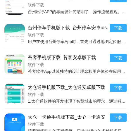
版下载
软件下载
台州出行APP的界面设计简洁明了，操作流畅直观。用户在打开APP后，主页面展示了公交、出租、自行车、停车等多种出行方式的快捷入口，只需要轻点选择，即可快速进入所
台州停车手机版下载_台州停车安卓ios
下载
版下载
软件下载
用户在使用台州停车App时，首先可通过地图定位服务快速查找到当前位置周边的停车场，每个停车场的基本信息如停车位数量、收费标准、营业时间等一目了然，部分还支持在线
苔客手机版下载_苔客安卓版下载
下载
软件下载
苔客软件App以其独特的设计理念和用户体验在应用市场独树一帜。它不仅仅是一个工具应用，更是一个伴随用户生活的好伙伴。通过智能算法，能够根据用户的行为习惯、兴趣爱
太仓通手机版下载_太仓通安卓版下载
下载
软件下载
1.太仓通软件的开发体现了智慧城市的理念，通过科技手段简化了市民的日常生活。它把原本分散在不同平台和部门的服务整合到一个APP中，无论是要缴纳水电费，还是要查询
太仓一卡通手机版下载_太仓一卡通安
下载
卓版下载
软件下载