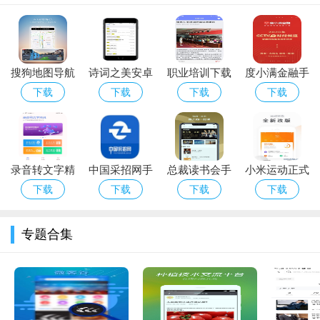
免个人信息泄露。
5.个性化服务：根据用户的常用功能和服务习惯，智能推荐相
关服务，提升用户体验。
搜狗地图导航
诗词之美安卓
职业培训下载
度小满金融手
手机版下载_
版下载_诗词
_职业培训ios
机版下载_度
软件特色
下载
下载
下载
下载
搜狗地图导航
之美最新版下
版下载
小满金融安卓
1.用户界面友好：太仓一卡通在设计上非常注重用户体验，界
安卓版下载
载
版下载
面清晰，操作简便，
手机软件下载
确保用户能够快速找到所需服
务。
录音转文字精
中国采招网手
总裁读书会手
小米运动正式
2.实时反馈：用户在使用过程中遇到问题，可以通过软件内的
灵手机版下载
机版下载
机版下载_总
版下载_小米
下载
下载
下载
下载
反馈系统实时与客服沟通，问题快速得到解决。
裁读书会安卓
运动官方版下
版下载
载
专题合集
3.个人定制服务：用户可以根据自己的需求和兴趣，定制个人
专属的服务首页，使得每次打开软件都能快速接触到最感兴趣的
服务。
软件优势