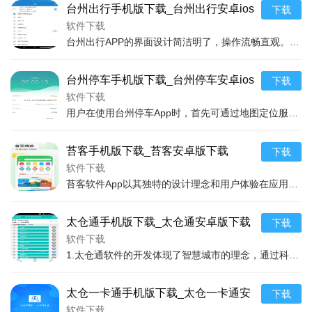
2.太仓一卡通软件APP凭借其一体化的服务范畴、安全便捷的
台州出行手机版下载_台州出行安卓ios
下载
操作体验、丰富的本地化特色服务，在众多生活服务类APP中脱
版下载
软件下载
颖而出。随着科技的不断进步和用户需求的逐渐增加，太仓一卡
台州出行APP的界面设计简洁明了，操作流畅直观。用户在打开APP后，主页面展示了公交、出租、自行车、停车等多种出行方式的快捷入口，只需要轻点选择，即可快速进入所
通有望继续优化升级，为太仓市民提供更加全面、高效、个性化
的服务，成为引领智能生活方式的标杆。
台州停车手机版下载_台州停车安卓ios
下载
版下载
软件下载
用户在使用台州停车App时，首先可通过地图定位服务快速查找到当前位置周边的停车场，每个停车场的基本信息如停车位数量、收费标准、营业时间等一目了然，部分还支持在线
苔客手机版下载_苔客安卓版下载
下载
软件下载
苔客软件App以其独特的设计理念和用户体验在应用市场独树一帜。它不仅仅是一个工具应用，更是一个伴随用户生活的好伙伴。通过智能算法，能够根据用户的行为习惯、兴趣爱
太仓通手机版下载_太仓通安卓版下载
下载
软件下载
1.太仓通软件的开发体现了智慧城市的理念，通过科技手段简化了市民的日常生活。它把原本分散在不同平台和部门的服务整合到一个APP中，无论是要缴纳水电费，还是要查询
太仓一卡通手机版下载_太仓一卡通安
下载
卓版下载
软件下载