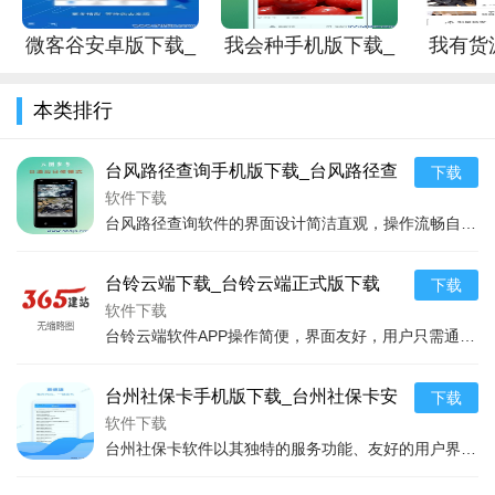
1.全面覆盖本地服务：涵盖了太仓市大部分的公共服务和商业
服务，为用户提供一站式解决方案。
微客谷安卓版下载_
我会种手机版下载_
我有货
微客谷手机版下载
我会种安卓版下载
载_我有
2.无缝连接线下服务：与太仓市内的公交、出租车等交通工具
本类排行
深度整合，实现线上线下无缝连接，使出行更加便捷。
3.社区生活更加便利：提供社区通知、物业缴费、居民反馈等
台风路径查询手机版下载_台风路径查
下载
服务功能，让用户的社区生活更加便利。
询安卓版下载
软件下载
台风路径查询软件的界面设计简洁直观，操作流畅自然，即便是初次使用的用户也能快速上手。软件主要功能分为实时监控、历史路径、预警信息和安全指南四大板块，全面覆盖了用
软件点评
1.作为一款服务于地方居民的APP，太仓一卡通在实用性和便
台铃云端下载_台铃云端正式版下载
下载
捷性方面做得非常出色。它紧密跟随太仓市民的日常需求，将多
软件下载
种服务集成于一体，大大简化了人们的生活。尤其值得一提的
台铃云端软件APP操作简便，界面友好，用户只需通过几步简单操作即可享受到多种智能服务。软件支持电动车的实时定位，让用户随时了解车辆位置，有效预防盗窃事件的发生；
是，它在提高服务效率的也充分保障了用户的信息安全，让人们
可以放心使用。通过不断更新增加的功能和服务，显示出开发团
台州社保卡手机版下载_台州社保卡安
下载
队对于掌握市民需求、提升市民生活品质的决心，使得这款APP
卓版下载
软件下载
台州社保卡软件以其独特的服务功能、友好的用户界面、强大的系统安全性能，成为台州市民社保卡电子化管理的优选平台。用户通过这款App不仅可以实时查询个人社保信息、缴
不仅仅是一个简单的支付工具，更是太仓市民生活的好助手。