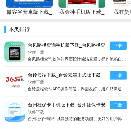
社会，都具有不可忽视的实用价值和重要意义。尤其值得一提的
微客谷安卓版下载_
我会种手机版下载_
我有货
是，该软件的用户个性化设置，让信息的获取更加精准、高效，
微客谷手机版下载
我会种安卓版下载
载_我有
大大提升了用户体验。在随着技术的进一步发展和优化，相信台
本类排行
风路径查询软件能够为更多用户带来更多实用功能和更佳的服务
体验。
台风路径查询手机版下载_台风路径查
下载
询安卓版下载
软件下载
台风路径查询软件的界面设计简洁直观，操作流畅自然，即便是初次使用的用户也能快速上手。软件主要功能分为实时监控、历史路径、预警信息和安全指南四大板块，全面覆盖了用
台铃云端下载_台铃云端正式版下载
下载
软件下载
台铃云端软件APP操作简便，界面友好，用户只需通过几步简单操作即可享受到多种智能服务。软件支持电动车的实时定位，让用户随时了解车辆位置，有效预防盗窃事件的发生；
台州社保卡手机版下载_台州社保卡安
下载
卓版下载
软件下载
台州社保卡软件以其独特的服务功能、友好的用户界面、强大的系统安全性能，成为台州市民社保卡电子化管理的优选平台。用户通过这款App不仅可以实时查询个人社保信息、缴