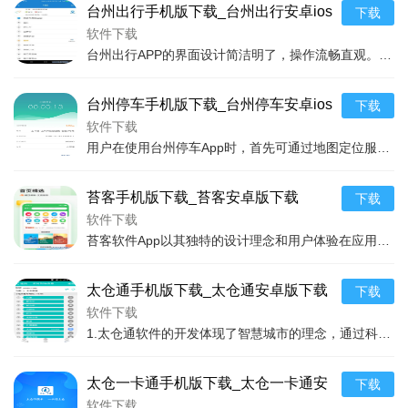
台州出行手机版下载_台州出行安卓ios
下载
版下载
软件下载
台州出行APP的界面设计简洁明了，操作流畅直观。用户在打开APP后，主页面展示了公交、出租、自行车、停车等多种出行方式的快捷入口，只需要轻点选择，即可快速进入所
台州停车手机版下载_台州停车安卓ios
下载
版下载
软件下载
用户在使用台州停车App时，首先可通过地图定位服务快速查找到当前位置周边的停车场，每个停车场的基本信息如停车位数量、收费标准、营业时间等一目了然，部分还支持在线
苔客手机版下载_苔客安卓版下载
下载
软件下载
苔客软件App以其独特的设计理念和用户体验在应用市场独树一帜。它不仅仅是一个工具应用，更是一个伴随用户生活的好伙伴。通过智能算法，能够根据用户的行为习惯、兴趣爱
太仓通手机版下载_太仓通安卓版下载
下载
软件下载
1.太仓通软件的开发体现了智慧城市的理念，通过科技手段简化了市民的日常生活。它把原本分散在不同平台和部门的服务整合到一个APP中，无论是要缴纳水电费，还是要查询
太仓一卡通手机版下载_太仓一卡通安
下载
卓版下载
软件下载