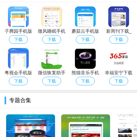
2.覆盖面广：不仅涵盖了西北太平洋地区的台风，
迪尔玛下载
站
也对其他地区的热带风暴进行跟踪报道，信息全面。
子腾园手机版
微风睡眠手机
蘑菇云手机版
新周刊下载_
3.多语言支持：为了满足全球用户的需求，软件支持多种语言
下载_子腾园
版下载_微风
下载_蘑菇云
新周刊安卓版
下载
下载
下载
下载
界面切换，便于不同国家和地区的用户使用。
安卓版下载
睡眠安卓版下
安卓版下载
下载
软件优势
载
台风路径查询软件最大的优势在于其高效、精准的信息提供
能力。通过实时链接全球主要气象数据源，提供最新的台风动态
粤视会手机版
微信恢复助手
熊猫音乐手机
幸福安宁下载
和预警信息，为用户带来了极大的便利。与此软件包含丰富的教
下载
手机版下载_
版下载_熊猫
_幸福安宁安
下载
下载
下载
下载
育资源和安全指南，不仅能让用户及时掌握台风信息，还能提高
微信恢复助手
音乐安卓版下
卓版下载
安卓版下载
载
用户的防灾减灾能力。
专题合集
软件点评
台风路径查询软件是一款功能全面、操作便捷、信息准确的
台风信息服务应用。它通过高效的数据处理和分析能力，为用户
提供了一个实时、可靠的台风动态查询平台。无论是对个人还是