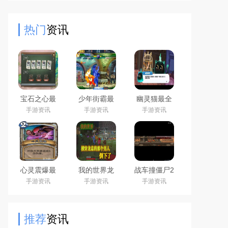
在比赛中取得胜利。你需要评估不同
敌人的战斗力，合理分配你的队伍
热门
资讯
宝石之心最
少年街霸最
幽灵猫最全
全游戏攻略
全游戏攻略
游戏攻略解
手游资讯
手游资讯
手游资讯
解说_宝石之
解说_少年街
说_幽灵猫最
心最新游戏
霸最新游戏
新游戏技巧
技巧通关
技巧通关
通关
心灵震爆最
我的世界龙
战车撞僵尸2
全游戏攻略
息最全游戏
最全游戏攻
手游资讯
手游资讯
手游资讯
解说_心灵震
攻略解说_我
略解说_战车
爆最新游戏
的世界龙息
撞僵尸2最新
技巧通关
最新游戏技
游戏技巧通
巧通关
关
推荐
资讯