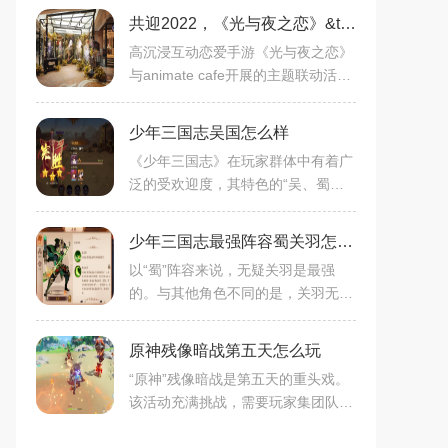
共迎2022，《光与夜之恋》&times; animate cafe元旦活动正式落幕
高沉浸互动恋爱手游《光与夜之恋》
与animate cafe开展的主题联动活
动，正在火热进行中。而在1月1日，
《光与夜之恋》× animate cafe上海
少年三国志吴国怎么样
店举办
《少年三国志》在玩家群体中有着广
泛的受欢迎度，其特色的“吴、蜀、
魏”三国设定，让玩家能够选择自己
喜欢的国家，体验不同的游戏内容。
少年三国志最强阵容蜀关羽怎么玩
在游戏设计和玩法上，吴国模式显然
以“蜀”阵容来说，无疑关羽是最强
的。与其他角色不同的是，关羽无论
在早期还是后期，都体现出了极强的
实力和生存能力。他的技能以攻击输
原神残像暗战第五天怎么玩
出和生存能力为主，可以说是不可多
“原神”残像暗战是第五天的重头戏。
该活动充满挑战，需要玩家集团队协
作、策略思考、技术操纵于一体，以