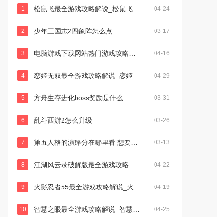
松鼠飞最全游戏攻略解说_松鼠飞最新游戏技巧通关
1
04-24
少年三国志2四象阵怎么点
2
03-17
电脑游戏下载网站热门游戏攻略集锦_电脑游戏下载网站游戏实用技巧全解
3
04-16
恋姬无双最全游戏攻略解说_恋姬无双最新游戏技巧通关
4
04-29
方舟生存进化boss奖励是什么
5
03-31
乱斗西游2怎么升级
6
03-26
第五人格的演绎分在哪里看 想要提演绎分数怎么做
7
03-13
江湖风云录破解版最全游戏攻略解说_江湖风云录破解版最新游戏技巧通关
8
04-22
火影忍者55最全游戏攻略解说_火影忍者55最新游戏技巧通关
9
04-19
智慧之眼最全游戏攻略解说_智慧之眼最新游戏技巧通关
10
04-25