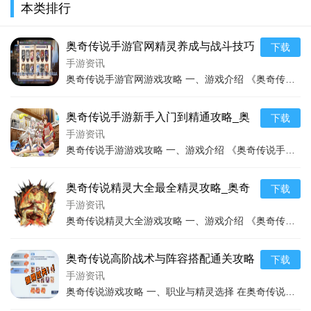
本类排行
最新游戏技巧通关
最新游戏技巧通关
游戏
奥比岛包含了众多各具特色的区域，玩家可以使用探索功能
随意穿梭于各个场景之间。
奥奇传说手游官网精灵养成与战斗技巧
下载
在探索过程中，可能会遇到各种有趣的事件，例如帮助岛上
全解_奥奇传说最新玩法攻略
手游资讯
的居民解决问题、发现隐藏的宝藏等，完成这些事件可以获得相
奥奇传说手游官网游戏攻略 一、游戏介绍 《奥奇传说手游》是一款由原班人马精心打造的集精灵收集养成、策略竞技、角色扮演于一体的游戏。游戏延续了经典页游的世界观，为
应的奖励。
奥奇传说手游新手入门到精通攻略_奥
下载
3. 任务与活动
奇传说手游高效玩法技巧
手游资讯
游戏中有丰富的主线任务和日常任务。主线任务引导玩家深
奥奇传说手游游戏攻略 一、游戏介绍 《奥奇传说手游》是一款充满奇幻色彩的策略竞技手游。游戏以精灵为核心元素，构建了一个庞大而神秘的奥奇世界。 在这个世界里，有着
入了解游戏的世界观和剧情，日常任务则可以帮助玩家积累经验
值和资源。
奥奇传说精灵大全最全精灵攻略_奥奇
下载
传说精灵大全最新培养技巧
手游资讯
定期还会有各种精彩的活动，如节日活动、主题竞赛等。参
奥奇传说精灵大全游戏攻略 一、游戏介绍 《奥奇传说精灵大全》是一款充满奇幻色彩的冒险对战游戏。在游戏中，精灵是核心元素，拥有丰富多样的精灵种族和特性。游戏构建了
与这些活动不仅可以获得稀有道具和装扮，还能与其他玩家互动
交流，增加游戏的趣味性。
奥奇传说高阶战术与阵容搭配通关攻略
下载
_奥奇传说最新打法和技巧总结
手游资讯
4. 社交互动
奥奇传说游戏攻略 一、职业与精灵选择 在奥奇传说中，有多种职业可供选择，每个职业都有其独特的特点和适用场景。 战士职业通常具有高生命值和强大的物理攻击力，能够承
玩家可以在游戏中加其他玩家为好友，一起聊天、玩耍。还