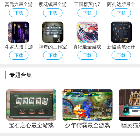
般的岛屿——奥比岛。岛上拥有丰富多样的场景，如热闹的都
真元力最全游
樱花镇最全游
三国群英传7
阿扎达斯最全
市、宁静的乡村、神秘的森林等。每个场景都充满了惊喜和未
戏攻略解说_
戏攻略解说_
封武将技怎么
游戏攻略解说
下载
下载
下载
下载
知，等待着玩家去探索。
真元力最新游
樱花镇最新游
学
_阿扎达斯最
戏技巧通关
戏技巧通关
新游戏技巧通
游戏的目标主要是通过各种活动和任务，提升自己的角色等
关
级、装扮自己的形象、结交更多的朋友等。还可以参与岛上定期
斗罗大陆手游
神奇的工作室
真纪最全游戏
新盗墓笔记什
举办的各类活动，赢取丰厚的奖励。
梦神机怎么化
手游最全游戏
攻略解说_真
么职业好用点
下载
下载
下载
下载
二、游戏玩法
形
攻略解说_神
纪最新游戏技
什么职业更适
奇的工作室手
巧通关
合老玩家
1. 角色创建与成长
专题合集
游最新游戏技
玩家进入游戏后，首先需要创建自己的奥比角色。可以选择
不同的肤色、发型、服饰等，打造出属于自己的独特形象。
成长方面，主要通过完成任务、参加活动等方式获取经验
值，提升角色等级。随着等级的提升，可以解锁更多的游戏功能
和道具。
宝石之心最全游戏
少年街霸最全游戏
幽灵猫
2. 岛屿探索
攻略解说_宝石之心
攻略解说_少年街霸
略解说