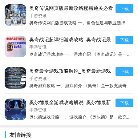
可以组建或加入家族，与家族成员共同完成家族任务、参加家族
奥奇传说网页版最新攻略秘籍通关必看
下载
聚会等，增强玩家之间的凝聚力和互动性。
手游资讯
奥奇传说网页版游戏攻略 一、角色创建与职业选择 在奥奇传说网页版中，一开始我们面临角色创建和职业选择的环节。游戏提供了多种职业供玩家挑选，每个职业都有其独特的优
三、游戏技巧
1. 合理规划时间
奥奇战记超详细游戏攻略_奥奇战记最
下载
新技巧轻松通关
手游资讯
奥比岛中有许多活动都有时间限制，
手机游戏下载
玩家需要
奥奇战记游戏攻略 一、游戏介绍 《奥奇战记》是一款充满奇幻色彩的冒险游戏，玩家将置身于一个魔幻与科幻风格交织的奇妙世界。游戏的核心玩法融合了即时战斗、人物职业培
合理安排自己的时间，确保能够及时参与，避免错过获得奖励的
机会。
奥奇最全游戏攻略解说_奥奇最新游戏
下载
技巧通关
手游资讯
2. 任务优先级
奥奇游戏攻略 一、游戏简介 《奥奇》是一款充满奇幻色彩的游戏，拥有丰富多样的游戏世界和特色鲜明的角色设定。在奥奇的世界里，玩家将置身于一个充满魔法、冒险与神秘的
奥尔德最全游戏攻略解说_奥尔德最新
下载
游戏技巧通关
手游资讯
奥尔德游戏攻略 一、游戏简介 《奥尔德》是一款充满奇幻色彩的游戏，构建了一个宏大而神秘的游戏世界。游戏设定中，玩家将置身于一个充满魔法、神秘生物和古老遗迹的领域
友情链接