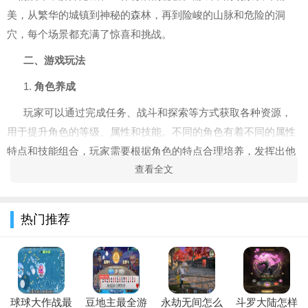
美，从繁华的城镇到神秘的森林，再到险峻的山脉和危险的洞
穴，每个场景都充满了惊喜和挑战。
二、游戏玩法
1.
角色养成
玩家可以通过完成任务、战斗和探索等方式获取各种资源，
用于提升角色的等级、属性和技能。不同的角色有着不同的属性
特点和技能组合，玩家需要根据角色的特点合理培养，发挥出他
查看全文
们的最大潜力。例如，近战角色擅长近距离攻击，拥有一定的防
御力，适合在前面承受敌人的攻击；远程角色则可以在安全距离
外对敌人进行攻击，输出高额的伤害，但自身防御力较弱，需要
热门推荐
注意保护。
2.
战斗系统
球球大作战最
豆地主最全游
永劫无间怎么
斗罗大陆怎样