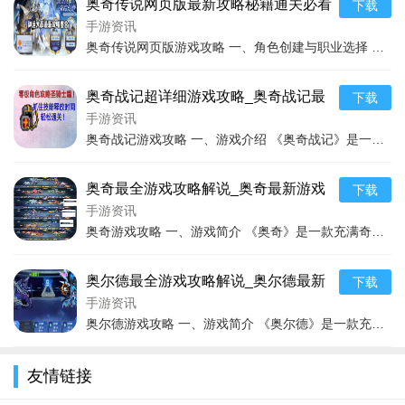
奥奇传说网页版最新攻略秘籍通关必看
下载
手游资讯
奥奇传说网页版游戏攻略 一、角色创建与职业选择 在奥奇传说网页版中，一开始我们面临角色创建和职业选择的环节。游戏提供了多种职业供玩家挑选，每个职业都有其独特的优
奥奇战记超详细游戏攻略_奥奇战记最
下载
新技巧轻松通关
手游资讯
奥奇战记游戏攻略 一、游戏介绍 《奥奇战记》是一款充满奇幻色彩的冒险游戏，玩家将置身于一个魔幻与科幻风格交织的奇妙世界。游戏的核心玩法融合了即时战斗、人物职业培
奥奇最全游戏攻略解说_奥奇最新游戏
下载
战斗是游戏的核心玩法之一。游戏中有多种战斗模式，包括
技巧通关
手游资讯
单人任务战斗、组队副本战斗、PVP竞技战斗等。战斗采用回合
奥奇游戏攻略 一、游戏简介 《奥奇》是一款充满奇幻色彩的游戏，拥有丰富多样的游戏世界和特色鲜明的角色设定。在奥奇的世界里，玩家将置身于一个充满魔法、冒险与神秘的
制策略战斗方式，玩家需要根据敌人的属性、技能和阵容，合理
安排自己的角色站位、技能释放顺序和战斗策略。在战斗中，玩
奥尔德最全游戏攻略解说_奥尔德最新
下载
家可以通过攻击、防御、使用技能、使用道具等方式与敌人进行
游戏技巧通关
手游资讯
战斗，争取在战斗中取得胜利。
奥尔德游戏攻略 一、游戏简介 《奥尔德》是一款充满奇幻色彩的游戏，构建了一个宏大而神秘的游戏世界。游戏设定中，玩家将置身于一个充满魔法、神秘生物和古老遗迹的领域
3.
探索冒险
友情链接
游戏中有广阔的游戏地图等待玩家去探索。玩家可以在地图