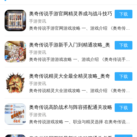
奥奇传说手游官网精灵养成与战斗技巧
下载
全解_奥奇传说最新玩法攻略
手游资讯
奥奇传说手游官网游戏攻略 一、游戏介绍 《奥奇传说手游》是一款由原班人马精心打造的集精灵收集养成、策略竞技、角色扮演于一体的游戏。游戏延续了经典页游的世界观，为
奥奇传说手游新手入门到精通攻略_奥
下载
奇传说手游高效玩法技巧
手游资讯
奥奇传说手游游戏攻略 一、游戏介绍 《奥奇传说手游》是一款充满奇幻色彩的策略竞技手游。游戏以精灵为核心元素，构建了一个庞大而神秘的奥奇世界。 在这个世界里，有着
奥奇传说精灵大全最全精灵攻略_奥奇
下载
传说精灵大全最新培养技巧
手游资讯
奥奇传说精灵大全游戏攻略 一、游戏介绍 《奥奇传说精灵大全》是一款充满奇幻色彩的冒险对战游戏。在游戏中，精灵是核心元素，拥有丰富多样的精灵种族和特性。游戏构建了
奥奇传说高阶战术与阵容搭配通关攻略
下载
_奥奇传说最新打法和技巧总结
手游资讯
奥奇传说游戏攻略 一、职业与精灵选择 在奥奇传说中，有多种职业可供选择，每个职业都有其独特的特点和适用场景。 战士职业通常具有高生命值和强大的物理攻击力，能够承