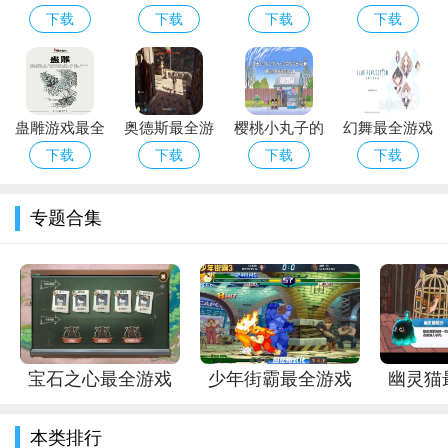
全游戏攻略解
戏攻略解说_
开练刀房
找到龙骨
下载
下载
下载
下载
说_球球大作
豆地主最新游
战最新游戏技
戏技巧通关
巧通关
蛊雕游戏最全
奥德斯最全游
樱桃小丸子的
幻舞最全游戏
攻略解说_蛊
戏攻略解说_
爷爷游戏攻略
攻略解说_幻
下载
下载
下载
下载
雕游戏最新技
奥德斯最新游
大全_樱桃小
舞最新游戏技
巧通关
戏技巧通关
丸子的爷爷最
巧通关
专题合集
新技巧助你通
宝石之心最全游戏
少年街霸最全游戏
幽灵猫
攻略解说_宝石之心
攻略解说_少年街霸
略解说
本类排行
最新游戏技巧通关
最新游戏技巧通关
游戏