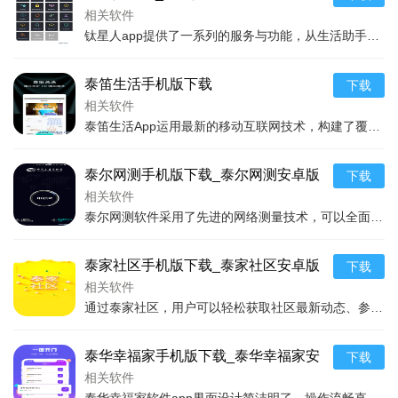
相关软件
钛星人app提供了一系列的服务与功能，从生活助手到时间管理，再到个性化学习与娱乐，它几乎涵盖了用户生活的方方面面。操作界面友好，无论是新手用户还是资深用户都可以
泰笛生活手机版下载
下载
相关软件
泰笛生活App运用最新的移动互联网技术，构建了覆盖生活多个方面的服务体系。用户只需通过手机下载安装该应用，并完成简单的注册过程，即可享受到丰富多样的服务项目。
泰尔网测手机版下载_泰尔网测安卓版
下载
下载
相关软件
泰尔网测软件采用了先进的网络测量技术，可以全面测试网络的下载速度、上传速度、延迟、丢包率等多项指标，适用于Wi-Fi、4G、5G等多种网络环境。该软件还集成了网
泰家社区手机版下载_泰家社区安卓版
下载
下载
相关软件
通过泰家社区，用户可以轻松获取社区最新动态、参与线上线下活动、享受便民服务、处理家居问题等。软件操作界面友好，无论是年轻人还是老年用户都可以轻松上手。在这个平台
泰华幸福家手机版下载_泰华幸福家安
下载
卓版下载
相关软件