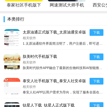
款非常值得尝试的视频观看平台，无论你是想追新剧还是重温经
泰家社区手机版下
网速测试大师手机
西安公
典，都能在TV酷找到满意的答案。
载_泰家社区安卓版
版下载_网速测试大
版下载
本类排行
下载
师安卓ios版下载
行安卓
太原油通正式版下载_太原油通安卓版
下载
下载
相关软件
1.太原油通软件界面简洁明了，用户注册后，即可进入主界面选择所需服务。主要服务功能包括但不限于 2.燃油预订：用户可以根据当前油价、品种和需求轻松预订燃油，支持
肽美时代手机版下载
下载
相关软件
肽美时代软件APP融合了最新的生物科技和AI智能推荐系统，通过精准分析用户的肌肤状况，为每一位用户量身定制独一无二的护肤方案。该应用不仅包括了面部护肤，还涉及到
泰安人社手机版下载_泰安人社安卓版
下载
下载
相关软件
泰安人社APP以用户需求为导向，实现了服务全面在线化、操作流程简化、信息查询便捷化。用户通过APP可以轻松完成社会保险的参保登记、变更、停保、续保等操作，同时可
钛星人下载_钛星人正式版下载
下载