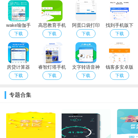
里发表评论，和其他观众分享观后感，增加了观影的乐趣。
软件优势
wake瑜伽手
高思教育手机
阿蛋口袋打印
找到手机版下
相对于市面上其他视频平台，TV酷的最大优势在于其免费提
机版下载
版下载_高思
手机版下载
载_找到安卓
下载
下载
下载
下载
供丰富资源的特性。其他许多平台虽然同样资源丰富，但往往需
_wake瑜伽安
教育安卓ios
版下载
要VIP会员才能观看更多内容，而TV酷却能够免费提供，这对于
卓ios版下载
版下载
不少用户来说非常具有吸引力。再加上其高清的观影体验和及时
的内容更新，使得TV酷成为了许多用户首选的视频观看平台。
房贷计算器
睿智灯塔手机
文字转语音神
钱客多安卓版
LPR手机版下
版下载_睿智
器手机版下载
下载_钱客多
下载
下载
下载
下载
软件点评
载_房贷计算
灯塔安卓版下
_文字转语音
正式版app下
TV酷软件APP凭借其丰富的视频资源、高清的观影体验、及
器LPR安卓版
载
神器安卓版下
载
专题合集
时的更新速度以及便利的用户界面设计，成为了市场上颇具竞争
下载
载
力的视频平台之一。尤其是它免费提供海量资源的特点，更是让
其在众多视频平台中脱颖而出。但也正因为完全免费，可能会让
一些人担心视频广告的问题。实际体验中，虽然存在少量广告，
但考虑到免费观看的便利性，这点可以接受。TV酷软件APP是一