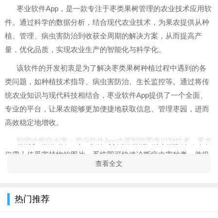
枣业软件App，是一款专注于枣类果树管理的农业技术应用软
件。通过科学的数据分析，结合现代农业技术，为果农提供从种
植、管理、病虫害防治到收获全周期的解决方案，从而提高产
量，优化品质，实现农业生产的智能化与科学化。
该软件的开发初衷是为了解决枣类果树种植过程中遇到的各
类问题，如种植技术指导、病虫害防治、生长监控等。通过将传
统农业知识与现代科技相结合，枣业软件App提供了一个全面、
专业的平台，让果农能够更加便捷地获取信息、管理枣园，进而
高效稳定地增收。
智能诊断病虫害：枣业软件App内置智能图像识别技术，果农
仅需上传受害植物的图片，系统即可快速诊断病虫害种类，并提
查看全文
供科学的防治建议。
专家在线咨询：软件汇集了多位枣业领域的专家，果农遇到
热门推荐
难题时，可以直接在线咨询，获得专业答案及解决方案。