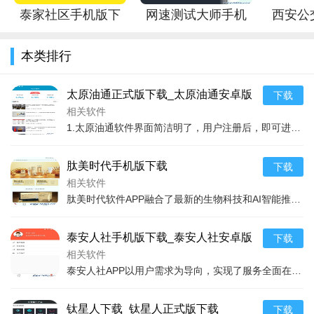
科技赋能：利用先进的信息技术赋能传统农业，提高生产效
泰家社区手机版下
网速测试大师手机
西安公
率与经济效益，助力农业现代化发展。
载_泰家社区安卓版
版下载_网速测试大
版下载
在农业生产日趋现代化的枣业软件App以其独特的优势，实现
本类排行
下载
师安卓ios版下载
行安卓
了农业与信息技术的深度融合。它不仅解决了枣农在生产过程中
遇到的各种问题，还通过数据监测、分析与科学管理，为枣农提
太原油通正式版下载_太原油通安卓版
下载
供了一站式解决方案，极大地提升了枣类果树的种植效率与经济
下载
相关软件
1.太原油通软件界面简洁明了，用户注册后，即可进入主界面选择所需服务。主要服务功能包括但不限于 2.燃油预订：用户可以根据当前油价、品种和需求轻松预订燃油，支持
价值。无论是对于个体果农还是枣业企业，枣业软件App都是一
款不可多得的助手。
肽美时代手机版下载
下载
枣业软件App在帮助枣农解决实际问题的也推动了传统枣业的
相关软件
持续发展与升级，是一款值得各位枣农下载使用的优质农业
肽美时代软件APP融合了最新的生物科技和AI智能推荐系统，通过精准分析用户的肌肤状况，为每一位用户量身定制独一无二的护肤方案。该应用不仅包括了面部护肤，还涉及到
App。其实用性与前瞻性，将无疑为中国乃至全球的枣业发展注
入新的活力与可能。
泰安人社手机版下载_泰安人社安卓版
下载
下载
相关软件
泰安人社APP以用户需求为导向，实现了服务全面在线化、操作流程简化、信息查询便捷化。用户通过APP可以轻松完成社会保险的参保登记、变更、停保、续保等操作，同时可
钛星人下载_钛星人正式版下载
下载