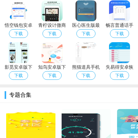
种植管理系统：枣业软件App提供详细的种植日历和管理提
醒，
手机游戏下载
包括但不限于修剪、施肥、浇水等，科学规划
每一步操作，确保枣树健康成长。
悟空钱包安卓
青柠设计微商
医心医生版最
畅言普通话手
数据监测分析：利用物联网技术，对枣树生长环境进行实时
手机版下载
海报手机版下
新版app下载_
机版下载_畅
下载
下载
下载
下载
监控，包括土壤湿度、温度、光照等，通过大数据分析为果农提
载_青柠设计
医心医生版安
言普通话安卓
供种植建议。
微商海报安卓
卓版下载
版下载
版下载
市场行情信息：枣业软件App实时更新枣果市场行情，包括价
格走势、供需信息等，帮助果农制定合理的销售策略。
影觅安卓版下
知鸟安卓版下
熊猫道具手机
失易得安卓恢
载_影觅正式
载_知鸟手机
版下载_熊猫
复手机版下载
下载
下载
下载
下载
知识库：软件内含丰富的枣业种植、管理、加工等知识库，
版app下载
版app下载
道具安卓版下
_失易得安卓
方便果农随时查阅学习。
载
恢复安卓版下
专题合集
界面友好：枣业软件App采用简洁直观的设计风格，即便是对
载
智能设备不太熟悉的老年果农也能轻松上手。
操作简单：无论是数据录入、查询信息还是接受管理建议，
所有操作都十分简单便捷，大大节省了果农的时间与精力。