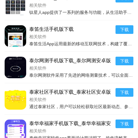
相关软件
钛星人app提供了一系列的服务与功能，从生活助手到时间管理，再到个性化学习与娱乐，它几乎涵盖了用户生活的方方面面。操作界面友好，无论是新手用户还是资深用户都可以
泰笛生活手机版下载
下载
相关软件
泰笛生活App运用最新的移动互联网技术，构建了覆盖生活多个方面的服务体系。用户只需通过手机下载安装该应用，并完成简单的注册过程，即可享受到丰富多样的服务项目。
泰尔网测手机版下载_泰尔网测安卓版
下载
下载
相关软件
泰尔网测软件采用了先进的网络测量技术，可以全面测试网络的下载速度、上传速度、延迟、丢包率等多项指标，适用于Wi-Fi、4G、5G等多种网络环境。该软件还集成了网
泰家社区手机版下载_泰家社区安卓版
下载
下载
相关软件
通过泰家社区，用户可以轻松获取社区最新动态、参与线上线下活动、享受便民服务、处理家居问题等。软件操作界面友好，无论是年轻人还是老年用户都可以轻松上手。在这个平台
泰华幸福家手机版下载_泰华幸福家安
下载
卓版下载
相关软件