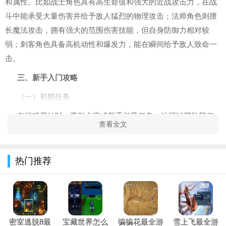
和属性。比如战士角色具有高生命值和强大的近战攻击力，在战
斗中能承受大量伤害并给予敌人猛烈的物理攻击；法师角色则擅
长魔法攻击，拥有强大的范围伤害技能，但自身防御力相对较
弱；刺客角色具备高机动性和爆发力，能在瞬间给予敌人致命一
击。
三、新手入门攻略
（一）初期任务
在游戏开始时，要耐心完成新手引导任务，这可以帮助我们
查看全文
熟悉游戏的基本操作，如移动、攻击、技能释放等。通过新手任
务还能获得一些基础装备和经验值，提升自己的实力。
热门推荐
（二）升级技巧
1. 完成主线任务和支线任务是升级的主要途径。主线任务能
推动游戏剧情的发展，同时获得大量的经验奖励；支线任务则可
以丰富游戏内容，并提供额外的经验值。
密室逃脱8最
宝藏世界怎么
骗骗花最全游
雪上飞最全游