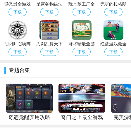
游又最全游戏
星露谷物语法
玩具梦工厂全
无尽的拉格朗
5.
侯淑彦
：代表人之道是自我意志的成长，一个寻找勇气与
攻略解说_游
师任务奖励有
流程攻略解析
日开拓者星系
下载
下载
下载
下载
感悟天道的路线。该角色在战斗中能够凭借自身的智慧和勇气，
又最新游戏技
什么
_玩具梦工厂
玩法推荐
应对各种复杂的局面。
巧通关
高效通关技巧
阴阳师召唤阵
刀剑乱舞天下
麻将精最全游
红蓝游戏最全
最佳阵容搭配
五剑锻刀公式
戏攻略解说_
攻略解说_红
下载
下载
下载
下载
_阴阳师召唤
是什么
麻将精最新游
蓝游戏最新技
阵高效召唤技
戏技巧通关
巧通关
专题合集
巧
奇迹觉醒实用攻略
奇门之上最全游戏
完美漂
大全_奇迹觉醒最新
攻略解析_奇门之上
攻略解