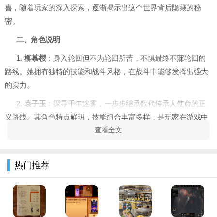
喜，随着玩家的深入探索，逐渐揭示出这个世界背后隐藏的秘
密。
二、角色说明
1.
柳慕樱
：身入轮回但不为轮回所苦，不惧最终不寐轮回的
路线。她拥有独特的技能和战斗风格，在战斗中能够发挥出强大
的实力。
2.
袁子玉
：探寻千年迷雾，一步步继承数代传承人使命的正
义路线。其角色特点鲜明，技能组合丰富多样，是玩家在游戏中
查看全文
常用的角一。
3.
慕容雨琴
：代表这个生界自然生灵的爱与意志，一个医治
自身过去回忆和众生的路线。她在治疗和辅助方面有着出色的表
热门推荐
现。
4.
何若琳
：代表直面命运，战胜命运，最终掌握新的命运的
转机路线。她的技能具有很强的爆发力和控制能力。