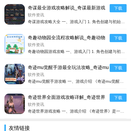
好和游戏需求选择不同的角色进行游戏。
奇谋最全游戏攻略解说_奇谋最新游戏
下载
三、游戏规则
技巧通关
软件资讯
奇谋游戏攻略大全 一、游戏入门 1. 角色创建与初始选择 在奇谋游戏中，创建角色时首先要考虑的是初始的属性分配。游戏中的属性包括力量、敏捷、智力等，它们分别对应
1. 玩家通过操控角色在游戏世界中探索，完成各种任务，如
主线任务、支线任务等。完成任务可以获得经验值、金币、装备
奇趣动物园全流程攻略解说_奇趣动物
下载
等奖励，提升角色的实力。
园最新玩法技巧通关
软件资讯
2. 在战斗中，玩家需要合理运用角色的技能和攻击方式，躲
奇趣动物园游戏攻略 一、游戏入门 1. 角色创建与初始场景 在奇趣动物园中，刚开始游戏时，我们可以自由选择角色的外观，这虽然不会影响游戏的实质进程，但能让我们心
避敌人的攻击，击败敌人。不同的敌人具有不同的特点和攻击模
奇迹mu觉醒手游最全玩法攻略_奇迹mu
式，玩家需要根据实际情况灵活应对。
下载
觉醒手游最新技巧通关
软件资讯
3. 游戏中还有各种副本和活动，玩家可以组队进行挑战，获
奇迹mu觉醒手游攻略 一、游戏介绍 《奇迹mu觉醒手游》是一款深受玩家喜爱的魔幻题材MMORPG手游。游戏延续了端游的经典设定，为玩家呈现了一个充满奇幻与冒险的
取更丰厚的奖励。副本中有着强大的BOSS，需要玩家团队协作
才能顺利通过。
奇迹世界全面游戏攻略详解_奇迹世界
下载
实用游戏技巧汇总
软件资讯
4. 玩家可以通过收集材料，打造和升级装备，提升角色的战
奇迹世界游戏攻略 一、游戏介绍 《奇迹世界》是一款备受瞩目的大型多人在线角色扮演游戏。游戏构建了一个充满奇幻色彩的异世界，拥有丰富多样的场景和精彩纷呈的剧情。在
斗力。还可以学习各种技能和法术，进一步增强角色的实力。
四、攻略技巧
友情链接