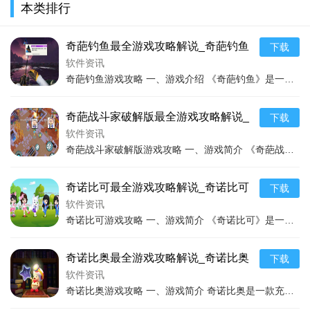
本类排行
技巧助通关
最新玩法技巧通关
最新游
奇葩钓鱼最全游戏攻略解说_奇葩钓鱼
下载
最新游戏技巧通关
软件资讯
奇葩钓鱼游戏攻略 一、游戏介绍 《奇葩钓鱼》是一款充满趣味与挑战的独特钓鱼游戏。游戏以其新颖的玩法和独特的美术风格吸引了众多玩家。在游戏中，玩家将置身于一个奇幻
奇葩战斗家破解版最全游戏攻略解说_
下载
奇葩战斗家破解版最新游戏技巧通关
软件资讯
奇葩战斗家破解版游戏攻略 一、游戏简介 《奇葩战斗家》是一款充满趣味与创意的多人对战游戏。游戏场景丰富多样，包含各种奇幻、搞笑的场景设定。玩家将操控角色在充满各
奇诺比可最全游戏攻略解说_奇诺比可
下载
最新游戏技巧通关
软件资讯
奇诺比可游戏攻略 一、游戏简介 《奇诺比可》是一款充满趣味与挑战的游戏。游戏设定在一个奇幻的游戏世界中，玩家将操控可爱的角色奇诺比可展开一系列冒险。游戏融合了多
奇诺比奥最全游戏攻略解说_奇诺比奥
下载
最新游戏技巧通关
软件资讯
奇诺比奥游戏攻略 一、游戏简介 奇诺比奥是一款充满趣味与挑战的游戏，玩家将在游戏中化身为可爱的奇诺比奥角色，在各种奇幻的场景中展开冒险。游戏有着精美的画面、丰富
每个角色都有其独特的技能和属性，玩家可以根据自己的喜