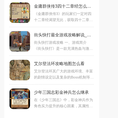
金庸群侠传3四十二章经怎么获取
《金庸群侠传3》的玩家们一定对四
十二章经渴望无比，获取四十二章经
需要玩家的判断力、勇气和智慧，并
且需要玩家不断的尝试和摸索，逐渐
街头快打最全游戏攻略解说_街头快打最新游戏技巧通关
理解金庸先生笔下的江湖道义和人情
街头快打游戏攻略 一、游戏简介
《街头快打》是一款充满热血与激情
的动作格斗游戏，将玩家带入一个充
满挑战与刺激的街头世界。游戏以简
艾尔登法环攻略地图怎么看
洁明快的画风，生动地展现了紧张刺
艾尔登法环其广大的游戏环境、丰富
的剧情设定以及复杂的Boss机制等，
都使其成为了玩家们的新宠。但是，
艾尔登法环地图的复杂设计以及众多
少年三国志彩金神兵怎么继承
隐藏的机关与宝藏，也给玩家们
在《少年三国志》中，彩金神兵作为
角色实力提升的核心因素，其属性的
传承更是吸引了玩家们的关注。那么