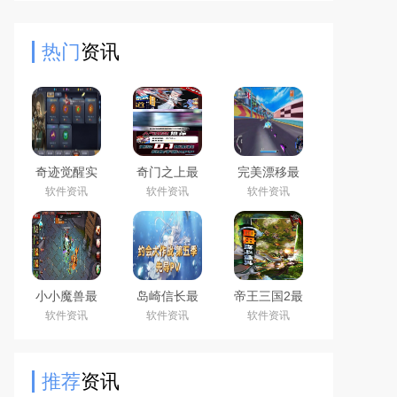
具体怎么操作呢？下面就为大家详细
的介绍一下。彩金神兵的继承只能是
热门
资讯
奇迹觉醒实
奇门之上最
完美漂移最
用攻略大全_
全游戏攻略
全游戏攻略
软件资讯
软件资讯
软件资讯
奇迹觉醒最
解析_奇门之
解说_完美漂
新技巧助通
上最新玩法
移最新游戏
关
技巧通关
技巧通关
小小魔兽最
岛崎信长最
帝王三国2最
全游戏攻略
全游戏攻略
全游戏攻略
软件资讯
软件资讯
软件资讯
解说_小小魔
解说_岛崎信
解说_帝王三
兽最新游戏
长最新游戏
国2最新游戏
技巧通关
技巧通关
技巧通关
推荐
资讯