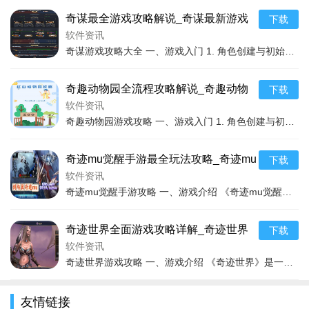
奇谋最全游戏攻略解说_奇谋最新游戏
下载
技巧通关
软件资讯
奇谋游戏攻略大全 一、游戏入门 1. 角色创建与初始选择 在奇谋游戏中，创建角色时首先要考虑的是初始的属性分配。游戏中的属性包括力量、敏捷、智力等，它们分别对应
奇趣动物园全流程攻略解说_奇趣动物
下载
园最新玩法技巧通关
软件资讯
2.
合理利用道具
奇趣动物园游戏攻略 一、游戏入门 1. 角色创建与初始场景 在奇趣动物园中，刚开始游戏时，我们可以自由选择角色的外观，这虽然不会影响游戏的实质进程，但能让我们心
道具在游戏中起着至关重要的作用。例如，当遇到难以通过
的障碍，如布满荆棘的通道时，如果有能够开辟道路的工具道
奇迹mu觉醒手游最全玩法攻略_奇迹mu
下载
具，就要及时使用。对于一些多功能的道具，要深入研究其用
觉醒手游最新技巧通关
软件资讯
途，
手机游戏下载
有时同一个道具在不同的场景下会有不同的功
奇迹mu觉醒手游攻略 一、游戏介绍 《奇迹mu觉醒手游》是一款深受玩家喜爱的魔幻题材MMORPG手游。游戏延续了端游的经典设定，为玩家呈现了一个充满奇幻与冒险的
能。
奇迹世界全面游戏攻略详解_奇迹世界
下载
3.
做好笔记
实用游戏技巧汇总
软件资讯
奇迹世界游戏攻略 一、游戏介绍 《奇迹世界》是一款备受瞩目的大型多人在线角色扮演游戏。游戏构建了一个充满奇幻色彩的异世界，拥有丰富多样的场景和精彩纷呈的剧情。在
由于游戏中有大量的线索信息，包括NPC的对话内容、古籍
中的记载等，玩家最好随时做好笔记。这样可以避免在需要时遗
友情链接
忘重要信息，并且有助于对各种线索进行综合分析，从而更准确