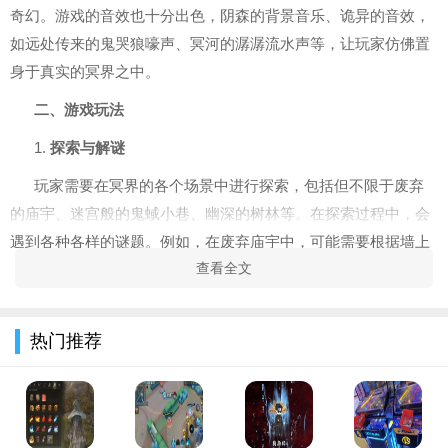
奇幻。游戏的音效也十分出色，阴森的背景音乐、诡异的音效，
如远处传来的鬼哭狼嚎声、冥河的潺潺流水声等，让玩家仿佛置
身于真实的冥界之中。
二、游戏玩法
1.
探索与解谜
玩家需要在冥界的各个场景中进行探索，包括但不限于废弃
的庙宇、迷宫般的鬼蜮小巷、幽深的树林等。在探索过程中，会
遇到各种各样的谜题。例如，在废弃庙宇中，可能需要根据墙上
查看全文
的神秘符文提示，按照特定的顺序推动神像才能打开隐藏的通
道；在鬼蜮小巷中，要通过解读路灯上闪烁的光影密码来找到正
确的路线。
热门推荐
2.
收集关键物品
游戏中有许多与奈何桥相关的线索和物品需要收集。这些物
品散布在不同的场景中，如冥界的古籍中可能记载着奈何桥的部