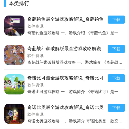
本类排行
技巧助通关
最新玩法技巧通关
最新游
NPC会给出隐晦的提示，需要玩家根据游戏中的其他线索进行解
读；而有些NPC则需要完成特定的任务才能与其深入交流，例如
奇葩钓鱼最全游戏攻略解说_奇葩钓鱼
下载
帮助一个灵魂找到他失散的亲人，作为回报他会透露奈何桥所在
最新游戏技巧通关
软件资讯
区域的一些特殊情况。
奇葩钓鱼游戏攻略 一、游戏介绍 《奇葩钓鱼》是一款充满趣味与挑战的独特钓鱼游戏。游戏以其新颖的玩法和独特的美术风格吸引了众多玩家。在游戏中，玩家将置身于一个奇幻
三、游戏技巧
奇葩战斗家破解版最全游戏攻略解说_
下载
1.
仔细观察环境
奇葩战斗家破解版最新游戏技巧通关
软件资讯
游戏中的每一个场景都可能隐藏着重要的线索。即使是一些
奇葩战斗家破解版游戏攻略 一、游戏简介 《奇葩战斗家》是一款充满趣味与创意的多人对战游戏。游戏场景丰富多样，包含各种奇幻、搞笑的场景设定。玩家将操控角色在充满各
看似普通的角落，如墙角的涂鸦、石头上的刻痕等都可能是解开
奇诺比可最全游戏攻略解说_奇诺比可
谜题的关键。在探索新场景时，要慢慢地走，全方位观察周围的
下载
最新游戏技巧通关
软件资讯
环境，不要放过任何细节。
奇诺比可游戏攻略 一、游戏简介 《奇诺比可》是一款充满趣味与挑战的游戏。游戏设定在一个奇幻的游戏世界中，玩家将操控可爱的角色奇诺比可展开一系列冒险。游戏融合了多
奇诺比奥最全游戏攻略解说_奇诺比奥
下载
最新游戏技巧通关
软件资讯
奇诺比奥游戏攻略 一、游戏简介 奇诺比奥是一款充满趣味与挑战的游戏，玩家将在游戏中化身为可爱的奇诺比奥角色，在各种奇幻的场景中展开冒险。游戏有着精美的画面、丰富