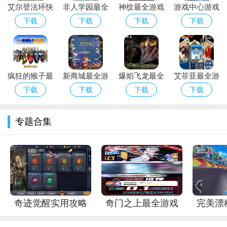
分位置信息，破碎的地图碎片需要拼凑起来才能显示出奈何桥的
艾尔登法环快
非人学园最全
神纹最全游戏
游戏中心游戏
大致方向。还有一些特殊的道具，像能够驱散迷雾的符咒，能帮
捷背包怎么设
游戏攻略解说
攻略解说_神
大全最全游戏
下载
下载
下载
下载
助玩家看清隐藏的道路和物品。
置
_非人学园最
纹最新游戏技
攻略解说_游
新游戏技巧通
巧通关
戏中心游戏大
3.
与NPC互动
关
全最新游戏技
疯狂的猴子最
新商城最全游
爆焰飞龙最全
艾菲亚最全游
全游戏攻略解
戏攻略解说_
游戏攻略解说
戏攻略解说_
下载
下载
下载
下载
说_疯狂的猴
新商城最新游
_爆焰飞龙最
艾菲亚最新游
子最新游戏技
戏技巧通关
新游戏技巧通
戏技巧通关
专题合集
巧通关
关
奇迹觉醒实用攻略
奇门之上最全游戏
完美漂
冥界中有一些特殊的NPC，他们可能是被困的灵魂或者是神
大全_奇迹觉醒最新
攻略解析_奇门之上
攻略解
秘的幽灵。与这些NPC对话可以获取关于奈何桥的情报。有些