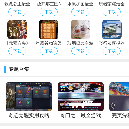
救救公主最全
放开那三国3
水果拼图最全
玩者荣耀最全
饰。这些初始服饰虽然基础，但在游戏前期和一些低难度关卡中
游戏攻略解说
怎么换称号
游戏攻略解说
游戏攻略解说
下载
下载
下载
下载
可以派上用场。初次登录游戏，系统会引导玩家熟悉游戏的基本
_救救公主最
_水果拼图最
_玩者荣耀最
操作界面，包括如何切换服饰、查看关卡等。
新游戏技巧通
新游戏技巧通
新游戏技巧通
关
关
关
（二）新手任务与系统介绍
《元素方尖》
星露谷物语怎
玻璃糖最全游
飞行员模拟器
积极完成新手任务是快速了解游戏机制和获取资源的有效途
初心福利大放
么刷好感度
戏攻略解说_
最全游戏攻略
下载
下载
下载
下载
径。新手任务涵盖了从基本的服饰搭配练习到对游戏中各个系统
送 壕礼纷呈
玻璃糖最新游
解说_飞行员
的初步探索。例如，玩家会学习到如何使用体力进入关卡挑战，
不容错过！
戏技巧通关
模拟器最新游
专题合集
在哪里获取新的服装部件，以及如何提升自己的搭配评分等。游
戏技巧通关
戏中有丰富多样的系统，如搭配学院、联盟系统等，新手任务会
逐步引导玩家去了解这些系统的功能和使用方法。
二、搭配技巧攻略
（一）理解搭配属性
奇迹觉醒实用攻略
奇门之上最全游戏
完美漂
奇迹暖暖游戏中的搭配评分受到多种属性的影响，包括简
大全_奇迹觉醒最新
攻略解析_奇门之上
攻略解
约、优雅、可爱等风格属性，以及服装部件的品质、华丽度等。