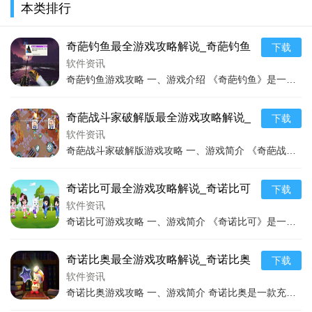
本类排行
技巧助通关
最新玩法技巧通关
最新游
玩家需要深入理解这些属性，在搭配服饰时根据关卡要求的主题
和属性进行合理选择。例如，某些关卡要求展示复古风格的高贵
奇葩钓鱼最全游戏攻略解说_奇葩钓鱼
下载
气质，那么就需要选择具有相应风格属性且华丽度较高的连衣
最新游戏技巧通关
软件资讯
裙、头饰和高跟鞋等部件。
奇葩钓鱼游戏攻略 一、游戏介绍 《奇葩钓鱼》是一款充满趣味与挑战的独特钓鱼游戏。游戏以其新颖的玩法和独特的美术风格吸引了众多玩家。在游戏中，玩家将置身于一个奇幻
（二）注重色彩搭配
奇葩战斗家破解版最全游戏攻略解说_
下载
色彩搭配是影响整体视觉效果和搭配评分的重要因素。尽量
奇葩战斗家破解版最新游戏技巧通关
软件资讯
选择相互协调、不冲突的颜色组合。比如，在搭配正式场合的套
奇葩战斗家破解版游戏攻略 一、游戏简介 《奇葩战斗家》是一款充满趣味与创意的多人对战游戏。游戏场景丰富多样，包含各种奇幻、搞笑的场景设定。玩家将操控角色在充满各
装时，可以选择经典的黑白搭配，或者柔和的米色与淡蓝色组
合。要注意避免颜色过于杂乱，保持整体色调的统一性和和谐
奇诺比可最全游戏攻略解说_奇诺比可
下载
感。
最新游戏技巧通关
软件资讯
奇诺比可游戏攻略 一、游戏简介 《奇诺比可》是一款充满趣味与挑战的游戏。游戏设定在一个奇幻的游戏世界中，玩家将操控可爱的角色奇诺比可展开一系列冒险。游戏融合了多
（三）根据角色特点搭配
游戏中有不同类型的角色，每个角色都有其独特的风格和特
奇诺比奥最全游戏攻略解说_奇诺比奥
下载
点。例如，暖暖自身更适合清新可爱、时尚潮流的搭配风格，而
最新游戏技巧通关
软件资讯
奇诺比奥游戏攻略 一、游戏简介 奇诺比奥是一款充满趣味与挑战的游戏，玩家将在游戏中化身为可爱的奇诺比奥角色，在各种奇幻的场景中展开冒险。游戏有着精美的画面、丰富
在一些特定剧情或活动中，可能会有其他角色出现，需要根据角