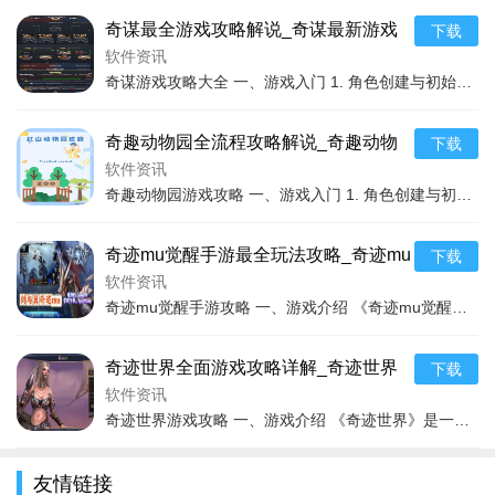
色的性格和背景进行有针对性的搭配。
奇谋最全游戏攻略解说_奇谋最新游戏
下载
三、关卡通关攻略
技巧通关
软件资讯
奇谋游戏攻略大全 一、游戏入门 1. 角色创建与初始选择 在奇谋游戏中，创建角色时首先要考虑的是初始的属性分配。游戏中的属性包括力量、敏捷、智力等，它们分别对应
（一）前期关卡
1. 主线任务关卡
奇趣动物园全流程攻略解说_奇趣动物
下载
园最新玩法技巧通关
软件资讯
主线任务关卡是游戏剧情的推进，难度相对较低。在前期，
奇趣动物园游戏攻略 一、游戏入门 1. 角色创建与初始场景 在奇趣动物园中，刚开始游戏时，我们可以自由选择角色的外观，这虽然不会影响游戏的实质进程，但能让我们心
玩家只需要尽量选择品质较高、符合关卡主题的服装即可顺利通
关。要注意关卡中的特殊要求，如必须使用某件特定的服装部
奇迹mu觉醒手游最全玩法攻略_奇迹mu
下载
件。
觉醒手游最新技巧通关
软件资讯
2. 日常任务关卡
奇迹mu觉醒手游攻略 一、游戏介绍 《奇迹mu觉醒手游》是一款深受玩家喜爱的魔幻题材MMORPG手游。游戏延续了端游的经典设定，为玩家呈现了一个充满奇幻与冒险的
日常任务关卡会有一定的主题和难度要求。玩家可以通过日
奇迹世界全面游戏攻略详解_奇迹世界
下载
常刷图积累经验、金币和体力，
手机游戏下载
在遇到难度较大的
实用游戏技巧汇总
软件资讯
日常任务时，可以选择先完成其他较为简单的任务来提升自己。
奇迹世界游戏攻略 一、游戏介绍 《奇迹世界》是一款备受瞩目的大型多人在线角色扮演游戏。游戏构建了一个充满奇幻色彩的异世界，拥有丰富多样的场景和精彩纷呈的剧情。在
（二）中期关卡
友情链接