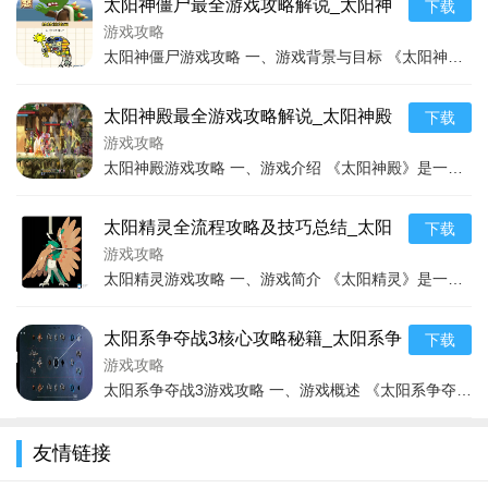
的目标，享受更多的游戏乐趣。
太阳神僵尸最全游戏攻略解说_太阳神
下载
僵尸最新游戏技巧通关
游戏攻略
太阳神僵尸游戏攻略 一、游戏背景与目标 《太阳神僵尸》是一款充满挑战与刺激的游戏。游戏设定在一个被僵尸侵袭的神秘世界，而玩家将扮演勇敢的战士，与各种形态各异、能
太阳神殿最全游戏攻略解说_太阳神殿
下载
最新游戏技巧通关
游戏攻略
太阳神殿游戏攻略 一、游戏介绍 《太阳神殿》是一款充满神秘与挑战的游戏，它构建了一个古埃及风格的神话世界，让玩家沉浸在古老而神秘的埃及文化氛围中。 游戏的故事围
太阳精灵全流程攻略及技巧总结_太阳
下载
精灵新手入门到高手进阶指南
游戏攻略
太阳精灵游戏攻略 一、游戏简介 《太阳精灵》是一款充满奇幻色彩的游戏，玩家将置身于一个神秘而美丽的精灵世界。游戏的世界观丰富多样，有着各种各样独特的精灵生物，每
太阳系争夺战3核心攻略秘籍_太阳系争
下载
夺战3最新战术解析
游戏攻略
太阳系争夺战3游戏攻略 一、游戏概述 《太阳系争夺战3》是一款充满策略性和挑战性的星际题材游戏。游戏设定在一个广阔的太阳系中，玩家将扮演星际指挥官，通过各种策略
友情链接