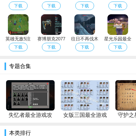
游戏攻略解说
探寻与谜题破
游戏攻略解说
戏攻略解说_
下载
下载
下载
下载
_孤胆下载最
解全攻略_神
_鳄鱼游戏最
飘飘球最新游
新游戏技巧通
秘山谷探险技
新游戏技巧通
戏技巧通关
关
巧与生存指南
关
英雄无敌5注
赛博朋克2077
往日不再伐木
星光乐园最全
魔弩车流技能
隐藏武器在哪
场在哪
游戏攻略解说
下载
下载
下载
下载
怎么搭配
_星光乐园最
新游戏技巧通
专题合集
关
武职提升还能让角色更好地装备武器和防具。在"卧虎藏
龙"中，有了一把好的剑，就等于拥有了一份强大的实力。能否使
用这些好剑，并不是只看角色的等级，还要看角色的武职。每提
升一级的武职，角色就能装备更高级别的武器和防具。这既能增
加角色的攻击和防御，又能让角色在视觉上焕然一新，增加玩家
失忆者最全游戏攻
女版三国最全游戏
守护之
的游戏体验。
略解说_失忆者最新
攻略解说_女版三国
略解说
本类排行
游戏技巧通关
最新游戏技巧通关
新通
武职提升还有其它的好处。比如，提升到一定的武职可以参