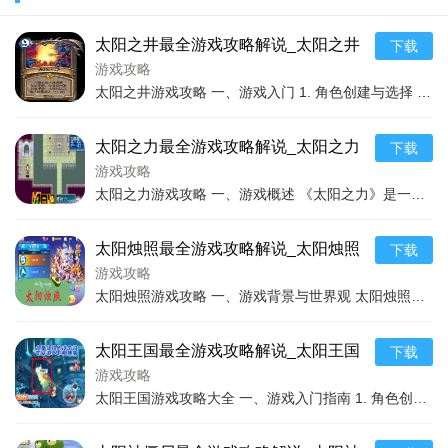
加更高级别的副本挑战，从而获取到更加丰厚的奖励。还有些特
太阳之井最全游戏攻略解说_太阳之井
下载
殊任务或者活动，也只有达到一定武职的玩家才能参与。提升武
最新游戏技巧通关
游戏攻略
职，就能充分释放角色的潜能，获得更多的游戏乐趣。
太阳之井游戏攻略 一、游戏入门 1. 角色创建与选择 在太阳之井中，有多种角色职业可供选择，比如英勇无畏的战士，他们拥有强大的近战能力和生存能力，能冲锋在前为队
太阳之力最全游戏攻略解说_太阳之力
下载
最新游戏技巧通关
游戏攻略
太阳之力游戏攻略 一、游戏概述 《太阳之力》是一款充满奇幻与冒险元素的游戏，游戏背景设定在一个被太阳之力影响的世界里。玩家将扮演一名勇敢的冒险者，在这个世界中探
太阳烛照最全游戏攻略解说_太阳烛照
下载
最新游戏技巧通关
游戏攻略
太阳烛照游戏攻略 一、游戏背景与世界观 太阳烛照，作为游戏中的核心元素，背后蕴含着宏大而神秘的世界观。游戏设定在一个奇幻的宇宙中，太阳烛照被视为一种古老而强大的
武职提升在"卧虎藏龙"中有着重要的作用。它不仅能提升角色
太阳王国最全游戏攻略解说_太阳王国
下载
的基础属性，使角色赋有更强的战力，还可以让角色学习新的技
最新游戏技巧通关
游戏攻略
能、装备更好的武器和防具，以及参与更多的游戏内容。每个爱
太阳王国游戏攻略大全 一、游戏入门指南 1. 角色创建与选择 在《太阳王国》的世界里，最初的角色创建与选择至关重要。每个角色都有其独特的属性和技能。比如战士类型
好"卧虎藏龙"的玩家，都应当积极地提升自己的武职，挑战更高