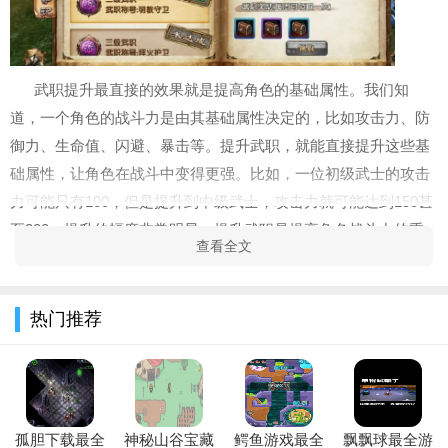
武职提升最直接的效果就是提高角色的基础属性。我们知
道，一个角色的战斗力是由其基础属性决定的，比如攻击力、防
御力、生命值、闪避、暴击等。提升武职，就能直接提升这些基
础属性，让角色在战斗中变得更强。比如，一位初级武士的攻击
力可能只有100，但是提升到中级武士，攻击力就可能达到150甚
至200，提升的幅度非常明显。提升武职是提高角色战斗力的重
查看全文
要手段。
随着武职提升，角色也可以学习到更多的技能。在"卧虎藏
热门推荐
龙"中，每个角色都有一系列的技能，这些技能在降低敌人生命
值、增加自身防御力、提高组队作战效率等方面都有显著的作
用。每提升一阶的武职，角色都能学到新的技能，或者是提升旧
技能的威力。这些技能是在战斗中取胜的关键，
手游下载
提升武
职就能让角色变得更加厉害。
孤胆下载最全
神秘山谷宝藏
鳄鱼游戏最全
飘飘球最全游