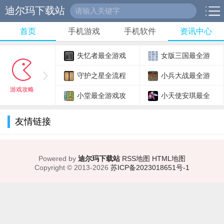
迪尔玛下载站
首页
手机游戏
手机软件
资讯中心
失忆者最全游戏
女版三国最全游
攻略解说_失忆者最
守护之星全流程
戏攻略解说_女版三
小兵大战最全游
游戏攻略
新游戏技巧通关
攻略解说_守护之星
小堂最全游戏攻
国最新游戏技巧通关
戏攻略解说_小兵大
小天使安琪最全
最新通关技巧汇总
略解说_小堂最新游
战最新游戏技巧通关
游戏攻略解说_小天
友情链接
戏技巧通关
使安琪最新游戏技巧
通关
Powered by
迪尔玛下载站
RSS地图
HTML地图
Copyright
© 2013-2026
苏ICP备2023018651号-1