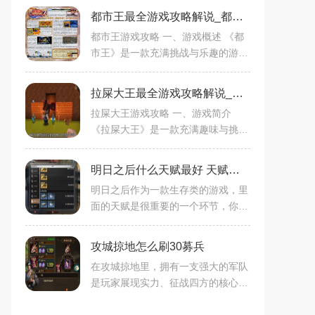
都市王最全游戏攻略解说_都市王最新游戏技巧通关
都市王游戏攻略 一、游戏概述 《都
市王》是一款充满挑战与乐趣的游
戏，玩家将在都市的背景设定下，与
各种独特的角色和强大的敌人进行战
拉屎大王最全游戏攻略解说_拉屎大王最新游戏技巧通关
斗与互动，体验丰富的剧情和多样化
拉屎大王游戏攻略 一、游戏简介
《拉屎大王》是一款充满趣味与挑战
的独特游戏。游戏以一种诙谐幽默的
方式将日常生活中的如厕场景进行创
明日之后什么天赋最好 天赋提升方式
意性改编，为玩家带来了别样的游戏
明日之后作为一款生存类的游戏，里
面的天赋是很重要的一个环节，你需
要选择合适的天赋才能对它进行加
点，你在选择之后可以对它进行升
攻城掠地怎么刷30募兵
级，这样在对局中才能更加的舒适，
在攻城掠地里，拥有一支强大的军队
除了
是玩家展现实力、征战四方的核心。
募兵是游戏中一个重要的环节，尤其