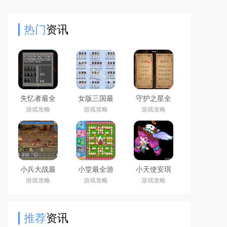
是提升至30级，对于提高玩家在游戏
中的竞争力具有重要的意义。很多
热门
资讯
失忆者最全
女版三国最
守护之星全
游戏攻略解
全游戏攻略
流程攻略解
游戏攻略
游戏攻略
游戏攻略
说_失忆者最
解说_女版三
说_守护之星
新游戏技巧
国最新游戏
最新通关技
通关
技巧通关
巧汇总
小兵大战最
小堂最全游
小天使安琪
全游戏攻略
戏攻略解说_
最全游戏攻
游戏攻略
游戏攻略
游戏攻略
解说_小兵大
小堂最新游
略解说_小天
战最新游戏
戏技巧通关
使安琪最新
技巧通关
游戏技巧通
关
推荐
资讯