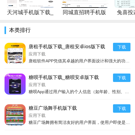
节省了宝贵时间。软件的安全保障措施和贴心的客服支持，也为
用户提供了良好的使用体验。
天河城手机版下载_
同城直招聘手机版
兔喜投
天河城安卓版下载
下载_同城直招聘安
2.顺风车司机端软件app以其出色的性能和全面的服务，成为
本类排行
卓版下载
了市场上一款值得推荐的顺风车司机专用应用。无论是对于想要
合理利用车辆资源的车主，还是寻求便捷出行方式的乘客，该软
唐租手机版下载_唐租安卓ios版下载
下载
件都是一个不错的选择。在期待该平台能够继续优化升级，为更
应用下载
多的用户提供更优质的服务。
唐租软件APP凭借其卓越的用户界面设计和强大的功能特性，在租赁行业内脱颖而出。它不仅能为用户展示丰富多样的房源信息，还支持智能搜索、分类筛选，帮助用户快速找到心
糖呗手机版下载_糖呗安卓版下载
下载
应用下载
糖呗App通过用户输入的个人信息（如年龄、性别、疾病状况等）来定制专属的健康管理方案。它能够实时监控用户的血糖变化，并根据监测数据提出相应的饮食和运动建议。糖呗
糖豆广场舞手机版下载
下载
应用下载
糖豆广场舞拥有简洁友好的用户界面，使用户即使是首次使用也能快速上手。应用内的广场舞教程内容丰富，分类细致，用户可以根据自己的兴趣和技能水平选择合适的教程。该软件