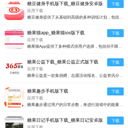
糖豆健身手机版下载_糖豆健身安卓版
下载
下载
应用下载
糖豆健身提供了从基础到高级的多种训练计划，包括家庭训练、健身房训练等多种场景选择，可以满足用户不同的健身需求。应用内还有专业健身教练录制的视频课程，从动作演示到
糖果猫app_糖果猫ios版下载
下载
应用下载
糖果猫App提供了多种模式供用户选择，包括但不限于角色养成、在线互动、挑战赛事等。用户可以通过完成日常任务、挑战游戏等形式，收集糖果，进而兑换喜欢的猫咪角色或是
糖果公益下载_糖果公益正式版下载
下载
应用下载
糖果公益是一款集捐赠、志愿活动报名、公益资讯分享于一体的公益类软件，旨在建立一个全民参与公益的平台。用户可以通过这个软件了解到各种公益项目的最新动态，参与到在线
糖果趣步手机版下载
下载
应用下载
糖果趣步通过用户的日常步数，来进行游戏中的能量获取或是虚拟货币的累积。这种模式极大地调动了用户的积极性，让本就应该保持的日常运动变得更加有趣和有动力。应用还设有
糖果日记手机版下载_糖果日记安卓版
下载
下载
应用下载