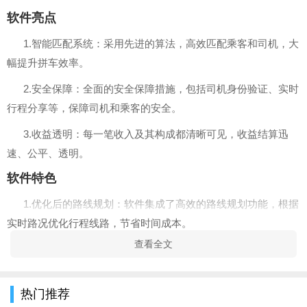
软件亮点
1.智能匹配系统：采用先进的算法，高效匹配乘客和司机，大
幅提升拼车效率。
2.安全保障：全面的安全保障措施，包括司机身份验证、实时
行程分享等，保障司机和乘客的安全。
3.收益透明：每一笔收入及其构成都清晰可见，收益结算迅
速、公平、透明。
软件特色
1.优化后的路线规划：软件集成了高效的路线规划功能，根据
实时路况优化行程线路，节省时间成本。
查看全文
2.灵活的行程设置：司机可以根据自己的需求灵活设置出行时
间、路线和价格等，最大限度地利用车辆空位。
热门推荐
3.社区交互功能：内置的社区交互平台，让司机可以分享行车