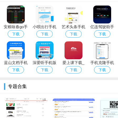
经验、路况信息，构建友好的司机社群环境。
软件优势
1.用户界面友好：简洁明了的用户界面设计，
安卓软件下载
安粮咏春go手
小呗出行手机
艺术头条手机
亿连驾驶助手
使司机能够轻松上手，快速发布和管理行程。
机版下载_安
版下载_小呗
版下载
手机版下载_
下载
下载
下载
下载
2.高效的客服支持：提供24小时在线客服，一旦遇到任何问
粮咏春go安卓
出行安卓版下
亿连驾驶助手
题，可以迅速得到解答和帮助。
版下载
载
安卓版下载
3.严格的评价系统：完善的评价机制，有效保障司机和乘客权
蓝山文档手机
深爱听手机版
爱上课下载_
手机克隆手机
益，营造良好的平台环境。
版下载
下载
爱上课手机版
版下载_手机
下载
下载
下载
下载
软件点评
下载
克隆安卓ios
版下载
1.顺风车司机端软件app以其独特的优势和强大的功能，在顺
专题合集
风车市场中占据了一席之地。它不仅为司机提供了一个便捷高效
的平台来增加收入，同时也为乘客带来了更多的出行选择。软件
的界面设计简洁友好，操作流程逻辑清晰，非常适合各类司机用
户。其智能匹配和路线优化功能，大大提升了出行效率，为用户