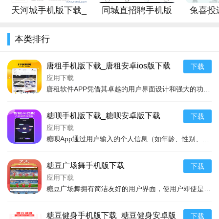
还是服务体系的构建，都体现了开发者对用户需求的深刻理解和
天河城手机版下载_
同城直招聘手机版
兔喜投
高度重视。任何服务都有改进的空间，壹美管家也可以根据用户
天河城安卓版下载
下载_同城直招聘安
反馈继续优化服务项目、完善用户体验。壹美管家软件APP值得
本类排行
卓版下载
用户下载并体验，尤其适合那些追求高质量家庭生活，但又缺乏
时间和精力自行管理家庭事务的用户。
唐租手机版下载_唐租安卓ios版下载
下载
应用下载
唐租软件APP凭借其卓越的用户界面设计和强大的功能特性，在租赁行业内脱颖而出。它不仅能为用户展示丰富多样的房源信息，还支持智能搜索、分类筛选，帮助用户快速找到心
糖呗手机版下载_糖呗安卓版下载
下载
应用下载
糖呗App通过用户输入的个人信息（如年龄、性别、疾病状况等）来定制专属的健康管理方案。它能够实时监控用户的血糖变化，并根据监测数据提出相应的饮食和运动建议。糖呗
糖豆广场舞手机版下载
下载
应用下载
糖豆广场舞拥有简洁友好的用户界面，使用户即使是首次使用也能快速上手。应用内的广场舞教程内容丰富，分类细致，用户可以根据自己的兴趣和技能水平选择合适的教程。该软件
糖豆健身手机版下载_糖豆健身安卓版
下载