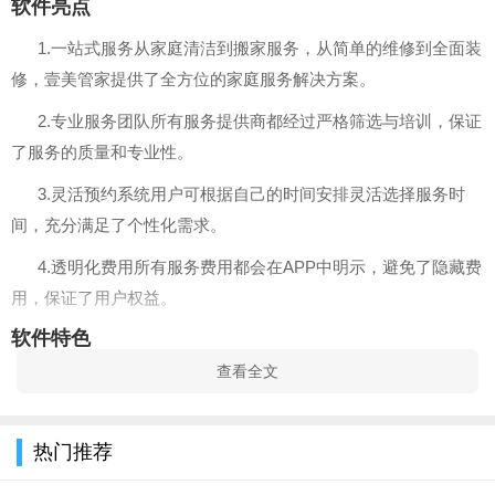
软件亮点
1.一站式服务从家庭清洁到搬家服务，从简单的维修到全面装
修，壹美管家提供了全方位的家庭服务解决方案。
2.专业服务团队所有服务提供商都经过严格筛选与培训，保证
了服务的质量和专业性。
3.灵活预约系统用户可根据自己的时间安排灵活选择服务时
间，充分满足了个性化需求。
4.透明化费用所有服务费用都会在APP中明示，避免了隐藏费
用，保证了用户权益。
软件特色
查看全文
1.用户友好的界面：壹美管家APP拥有直观、清晰的用户界面
设计，使用户能够轻松上手，
手机游戏下载
快速预约服务。
热门推荐
2.实时服务跟踪用户可以在APP中实时跟踪服务进度，了解服
务状态。