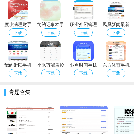
3.安全支付系统采用了先进的在线支付技术，保障了用户支付
的安全性。
度小满理财手
简约记事本手
职业介绍管理
凤凰新闻最新
4.客户反馈机制用户可以通过APP对服务质量进行评价和反
机版下载
机版下载_简
系统官方版下
版下载_凤凰
下载
下载
下载
下载
馈，壹美管家将根据用户反馈不断优化服务。
约记事本安卓
载_职业介绍
新闻手机版
软件优势
版下载
管理系统安卓
app下载
版下载
壹美管家软件APP的优势在于其提供的一站式、全方位服
我的射阳手机
小米万能遥控
业鱼时间手机
东方体育手机
务，能够满足用户在家庭生活中的各种需求。通过建立起专业的
版下载_我的
器手机版下载
版下载_业鱼
版下载_东方
下载
下载
下载
下载
服务提供团队，确保了服务的高质量和专业度。对用户友好的界
射阳安卓版下
时间安卓版下
体育安卓ios
面设计、灵活的预约方式、透明的费用说明以及安全可靠的支付
载
载
版下载
专题合集
系统，都极大地提升了用户的使用体验。
软件点评
壹美管家软件APP是一个非常实用的家庭服务工具。它的出
现，解决了很多家庭在日常生活中遇到的难题，提供了便捷、高
效、专业的服务，极大地提高了生活质量。无论是界面的设计，