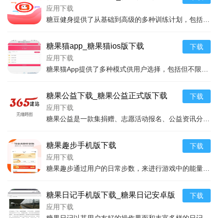
下载
应用下载
糖豆健身提供了从基础到高级的多种训练计划，包括家庭训练、健身房训练等多种场景选择，可以满足用户不同的健身需求。应用内还有专业健身教练录制的视频课程，从动作演示到
糖果猫app_糖果猫ios版下载
下载
应用下载
糖果猫App提供了多种模式供用户选择，包括但不限于角色养成、在线互动、挑战赛事等。用户可以通过完成日常任务、挑战游戏等形式，收集糖果，进而兑换喜欢的猫咪角色或是
糖果公益下载_糖果公益正式版下载
下载
应用下载
糖果公益是一款集捐赠、志愿活动报名、公益资讯分享于一体的公益类软件，旨在建立一个全民参与公益的平台。用户可以通过这个软件了解到各种公益项目的最新动态，参与到在线
糖果趣步手机版下载
下载
应用下载
糖果趣步通过用户的日常步数，来进行游戏中的能量获取或是虚拟货币的累积。这种模式极大地调动了用户的积极性，让本就应该保持的日常运动变得更加有趣和有动力。应用还设有
糖果日记手机版下载_糖果日记安卓版
下载
下载
应用下载