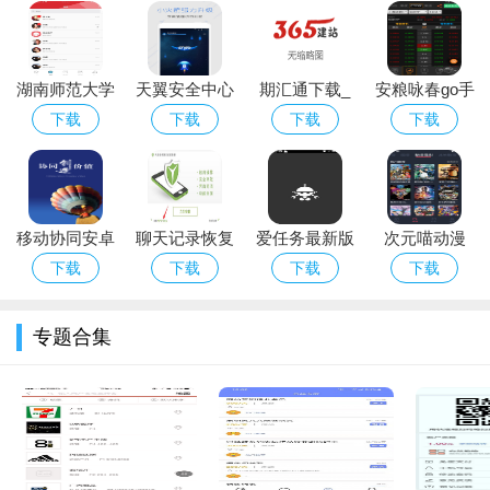
2.多种阅读模式：支持日间/夜间模式切换，字体大小、背景
颜色等多种阅读偏好设置，满足不同场景下的阅读需求。
湖南师范大学
天翼安全中心
期汇通下载_
安粮咏春go手
3.作品更新提醒：对于追更的读者，App提供作品更新提醒服
手机版下载_
手机版下载_
期汇通安卓版
机版下载_安
下载
下载
下载
下载
务，及时了解喜欢作品的最新动态，不错过每一个精彩瞬间。
湖南师范大学
天翼安全中心
下载
粮咏春go安卓
软件优势
安卓版下载
安卓版下载
版下载
晋江小说软件App最大的优势在于其拥有强大且活跃的原创作
者社区，这保证了平台内容的高质量与多样性。在用户体验方
移动协同安卓
聊天记录恢复
爱任务最新版
次元喵动漫
面，晋江小说软件App持续优化其功能和界面设计，力图为用户
版下载_移动
助手手机版下
app下载_爱任
app官方下载
下载
下载
下载
下载
提供更加顺畅和舒适的阅读体验。平台的互动和分享机制，也极
协同手机版下
载
务安卓版下载
苹果
载
大地提升了用户的粘性，建立了一个积极向上的阅读社区。
专题合集
软件点评
晋江小说软件App凭借其丰富的原创内容库、优秀的用户体验
设计、以及高度的社区互动性，成为了不少读者心中不可或缺的
阅读工具。无论是对于喜欢探索新奇作品的探索者，还是对于追