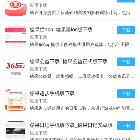
下载
应用下载
糖豆健身提供了从基础到高级的多种训练计划，包括家庭训练、健身房训练等多种场景选择，可以满足用户不同的健身需求。应用内还有专业健身教练录制的视频课程，从动作演示到
糖果猫app_糖果猫ios版下载
下载
应用下载
糖果猫App提供了多种模式供用户选择，包括但不限于角色养成、在线互动、挑战赛事等。用户可以通过完成日常任务、挑战游戏等形式，收集糖果，进而兑换喜欢的猫咪角色或是
糖果公益下载_糖果公益正式版下载
下载
应用下载
糖果公益是一款集捐赠、志愿活动报名、公益资讯分享于一体的公益类软件，旨在建立一个全民参与公益的平台。用户可以通过这个软件了解到各种公益项目的最新动态，参与到在线
糖果趣步手机版下载
下载
应用下载
糖果趣步通过用户的日常步数，来进行游戏中的能量获取或是虚拟货币的累积。这种模式极大地调动了用户的积极性，让本就应该保持的日常运动变得更加有趣和有动力。应用还设有
糖果日记手机版下载_糖果日记安卓版
下载
下载
应用下载