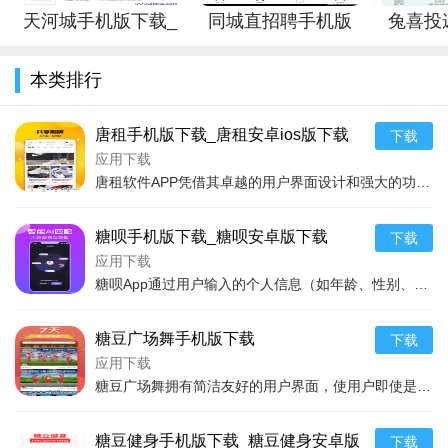
求深度阅读体验的沉浸者，晋江小说软件App都能提供满意的服
天河城手机版下载_
同城直招聘手机版
兔喜投
务。随着平台内容的进一步丰富和技术的不断优化，晋江小说软
天河城安卓版下载
下载_同城直招聘安
件App将继续为广大阅读爱好者带来更多惊喜和便利。
本类排行
卓版下载
唐租手机版下载_唐租安卓ios版下载
下载
应用下载
唐租软件APP凭借其卓越的用户界面设计和强大的功能特性，在租赁行业内脱颖而出。它不仅能为用户展示丰富多样的房源信息，还支持智能搜索、分类筛选，帮助用户快速找到心
糖呗手机版下载_糖呗安卓版下载
下载
应用下载
糖呗App通过用户输入的个人信息（如年龄、性别、疾病状况等）来定制专属的健康管理方案。它能够实时监控用户的血糖变化，并根据监测数据提出相应的饮食和运动建议。糖呗
糖豆广场舞手机版下载
下载
应用下载
糖豆广场舞拥有简洁友好的用户界面，使用户即使是首次使用也能快速上手。应用内的广场舞教程内容丰富，分类细致，用户可以根据自己的兴趣和技能水平选择合适的教程。该软件
糖豆健身手机版下载_糖豆健身安卓版
下载